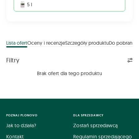
5 l
Lista ofert
Oceny i recenzje
Szczegóły produktu
Do pobrania
Lista ofert
Filtry
Brak ofert dla tego produktu
POZNAJ PLONOVO
DLA SPRZEDAWCY
Jak to działa?
Zostań sprzedawcą
Kontakt
Regulamin sprzedającego