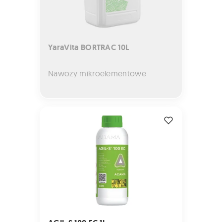
YaraVita BORTRAC 10L
Nawozy mikroelementowe
AGIL-S 100 EC 1L