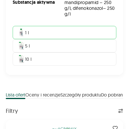
Substancja aktywna
mandipropamid – 250
g/l, difenokonazol– 250
g/l
1 l
5 l
10 l
Lista ofert
Oceny i recenzje
Szczegóły produktu
Do pobrania
Lista ofert
Filtry
CARIAL STAR 500 SC 1L