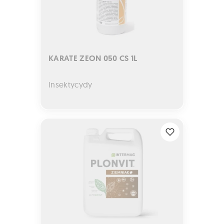
KARATE ZEON 050 CS 1L
Insektycydy
Plonvit Ziemniak Nutriboost 5L