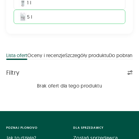
1 l
5 l
Lista ofert
Oceny i recenzje
Szczegóły produktu
Do pobrania
Lista ofert
Filtry
Brak ofert dla tego produktu
POZNAJ PLONOVO
DLA SPRZEDAWCY
Jak to działa?
Zostań sprzedawcą