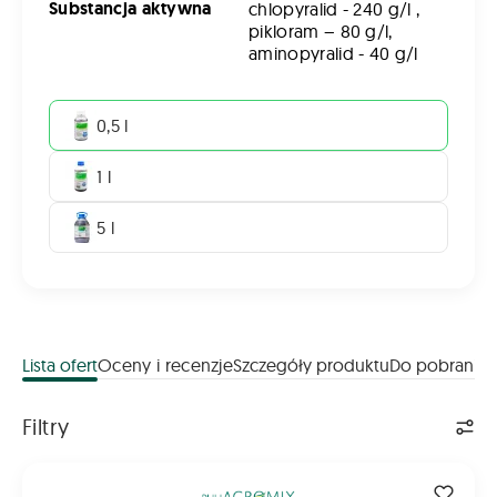
Substancja aktywna
chlopyralid - 240 g/l ,
pikloram – 80 g/l,
aminopyralid - 40 g/l
0,5 l
1 l
5 l
Lista ofert
Oceny i recenzje
Szczegóły produktu
Do pobrania
Lista ofert
Filtry
NAVIGATOR 360 SL 0,5L