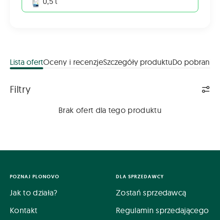
0,5 t
Lista ofert
Oceny i recenzje
Szczegóły produktu
Do pobrania
Lista ofert
Filtry
Brak ofert dla tego produktu
POZNAJ PLONOVO
DLA SPRZEDAWCY
Jak to działa?
Zostań sprzedawcą
Kontakt
Regulamin sprzedającego