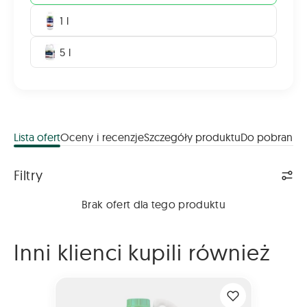
1 l
5 l
Lista ofert
Oceny i recenzje
Szczegóły produktu
Do pobrania
Lista ofert
Filtry
Brak ofert dla tego produktu
Inni klienci kupili również
MODDUS 250 EC 5L