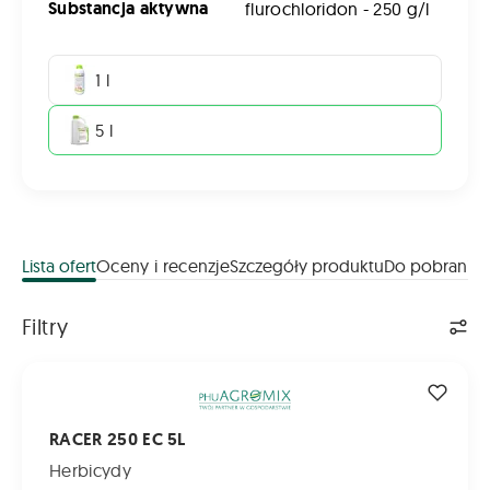
Substancja aktywna
flurochloridon - 250 g/l
1 l
5 l
Lista ofert
Oceny i recenzje
Szczegóły produktu
Do pobrania
Lista ofert
Filtry
RACER 250 EC 5L
RACER 250 EC 5L
Herbicydy