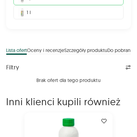
1 l
Lista ofert
Oceny i recenzje
Szczegóły produktu
Do pobrania
Lista ofert
Filtry
Brak ofert dla tego produktu
Inni klienci kupili również
MAXIM 025 FS 1L