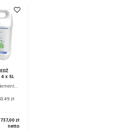
SYSTEMICZNA - 4 x 5L
IEDŹ
4 x 5L
Nawozy mikroelementowe
0.49 zł
737,00 zł
netto