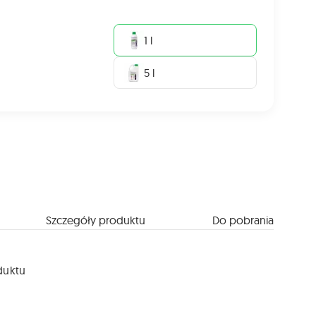
1 l
5 l
Szczegóły produktu
Do pobrania
duktu