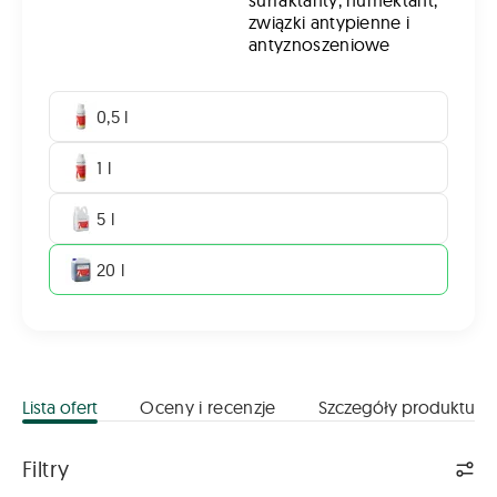
surfaktanty, humektant,
związki antypienne i
antyznoszeniowe
0,5 l
1 l
5 l
20 l
Lista ofert
Oceny i recenzje
Szczegóły produktu
Lista ofert
Filtry