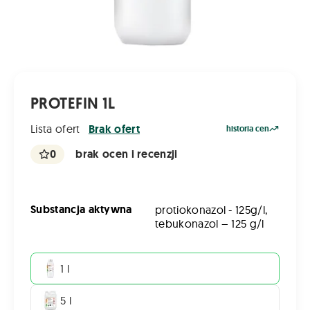
PROTEFIN 1L
Lista ofert
Brak ofert
historia cen
0
brak ocen i recenzji
Substancja aktywna
protiokonazol - 125g/l,
tebukonazol – 125 g/l
1 l
5 l