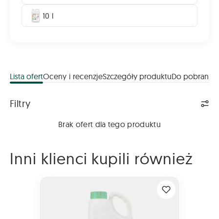
10 l
Lista ofert
Oceny i recenzje
Szczegóły produktu
Do pobrania
Lista ofert
Filtry
Brak ofert dla tego produktu
Inni klienci kupili również
MODDUS 250 EC 5L