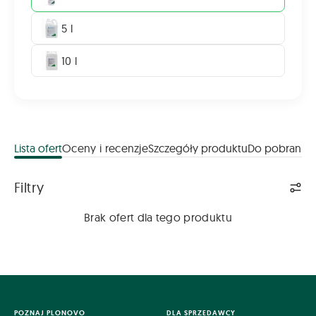
5 l
10 l
Lista ofert
Oceny i recenzje
Szczegóły produktu
Do pobrania
Lista ofert
Filtry
Brak ofert dla tego produktu
POZNAJ PLONOVO
DLA SPRZEDAWCY