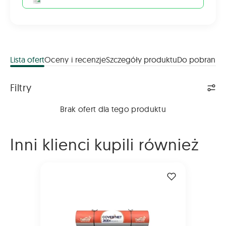
Lista ofert
Oceny i recenzje
Szczegóły produktu
Do pobrania
Lista ofert
Filtry
Brak ofert dla tego produktu
Inni klienci kupili również
Siatka Tama CoverNet 2000m