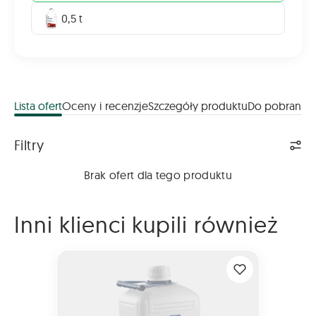
0,5 t
Lista ofert
Oceny i recenzje
Szczegóły produktu
Do pobrania
Lista ofert
Filtry
Brak ofert dla tego produktu
Inni klienci kupili również
YaraVita BORTRAC 10L