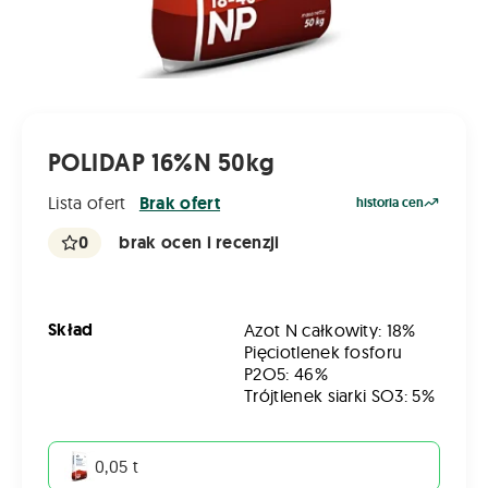
POLIDAP 16%N 50kg
Lista ofert
Brak ofert
historia cen
0
brak ocen i recenzji
Skład
Azot N całkowity: 18%
Pięciotlenek fosforu
P2O5: 46%
Trójtlenek siarki SO3: 5%
0,05 t