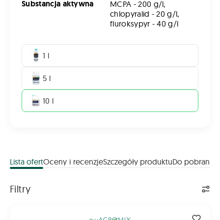
Substancja aktywna
MCPA - 200 g/l,
chlopyralid - 20 g/l,
fluroksypyr - 40 g/l
1 l
5 l
10 l
Lista ofert
Oceny i recenzje
Szczegóły produktu
Do pobrania
Lista ofert
Filtry
CHWASTOX COMPLEX 260 EW 10L