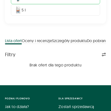
5 l
Lista ofert
Oceny i recenzje
Szczegóły produktu
Do pobrania
Lista ofert
Filtry
Brak ofert dla tego produktu
POZNAJ PLONOVO
DLA SPRZEDAWCY
Jak to działa?
Zostań sprzedawcą