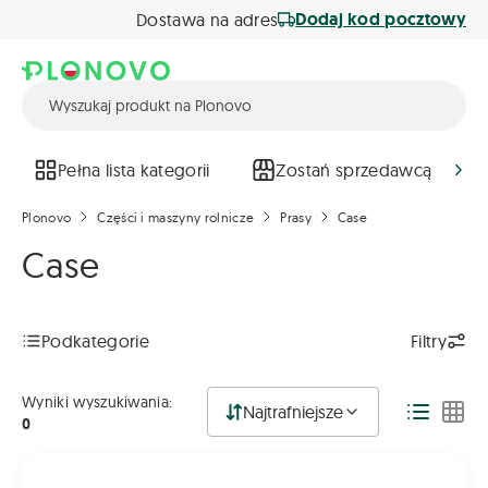
Dodaj kod pocztowy
Dostawa na adres
Pełna lista kategorii
Zostań sprzedawcą
Plonovo
Części i maszyny rolnicze
Prasy
Case
Case
Podkategorie
Filtry
Wyniki wyszukiwania:
Najtrafniejsze
0