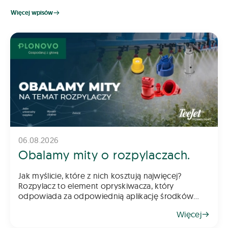
Więcej wpisów
06.08.2026
Obalamy mity o rozpylaczach.
Jak myślicie, które z nich kosztują najwięcej?
Rozpylacz to element opryskiwacza, który
odpowiada za odpowiednią aplikację środków
chemicznych na pole – zarówno do gleby, jak i na
Więcej
rośliny. Z tego powodu dob&oac