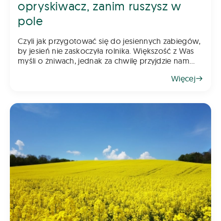
opryskiwacz, zanim ruszysz w
pole
Czyli jak przygotować się do jesiennych zabiegów,
by jesień nie zaskoczyła rolnika. Większość z Was
myśli o żniwach, jednak za chwilę przyjdzie nam
myśleć o jesiennych zabiegach. Pamiętajcie, że
Więcej
rzepak wymaga już wczesnej ochrony, a w kole