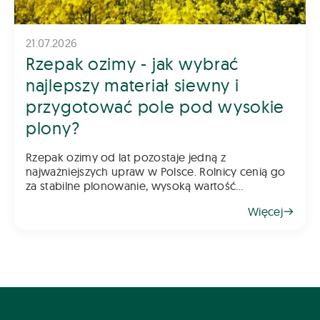
21.07.2026
Rzepak ozimy - jak wybrać
najlepszy materiał siewny i
przygotować pole pod wysokie
plony?
Rzepak ozimy od lat pozostaje jedną z
najważniejszych upraw w Polsce. Rolnicy cenią go
za stabilne plonowanie, wysoką wartość
gospodarczą oraz możliwość wykorzystania go
Więcej
jako świetnego przedplonu. Aby jednak rzepak
odwdzięczył się wysokim plonem, klu