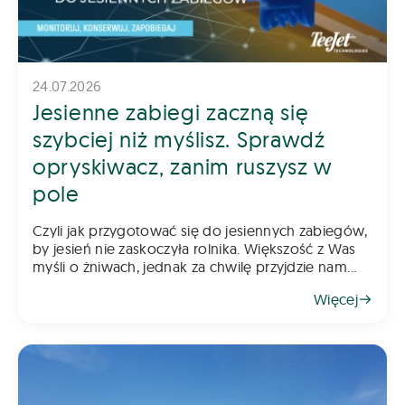
24.07.2026
Jesienne zabiegi zaczną się
szybciej niż myślisz. Sprawdź
opryskiwacz, zanim ruszysz w
pole
Czyli jak przygotować się do jesiennych zabiegów,
by jesień nie zaskoczyła rolnika. Większość z Was
myśli o żniwach, jednak za chwilę przyjdzie nam
myśleć o jesiennych zabiegach. Pamiętajcie, że
Więcej
rzepak wymaga już wczesnej ochrony, a w kole