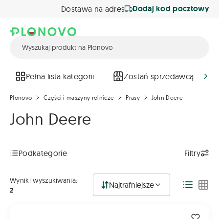
Dodaj kod pocztowy
Dostawa na adres
Pełna lista kategorii
Zostań sprzedawcą
Plonovo
Części i maszyny rolnicze
Prasy
John Deere
John Deere
Podkategorie
Filtry
Wyniki wyszukiwania:
Najtrafniejsze
2
Dc225613, Dc225613- Łańcuch Napędu Wałka Prasy John Dee