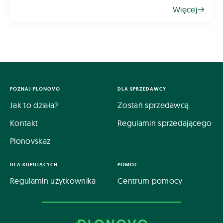
gospodarczą oraz możliwość wykorzystania go
Więcej
jako świetnego przedplonu. Aby jednak rzepak
odwdzięczył się wysokim plonem, klu
POZNAJ PLONOVO
DLA SPRZEDAWCY
Jak to działa?
Zostań sprzedawcą
Kontakt
Regulamin sprzedającego
Plonovskaz
DLA KUPUJĄCYCH
POMOC
Regulamin użytkownika
Centrum pomocy