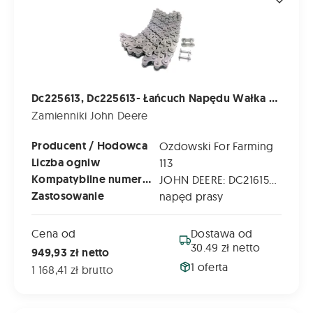
Dc225613, Dc225613- Łańcuch Napędu Wałka Prasy John Deere 960 - L=113
Zamienniki John Deere
Producent / Hodowca
Ozdowski For Farming
Liczba ogniw
113
Kompatybilne numery katalogowe
JOHN DEERE: DC216150 | DC225613
Zastosowanie
napęd prasy
Cena od
Dostawa od
30.49 zł netto
949,93 zł netto
1 oferta
1 168,41 zł brutto