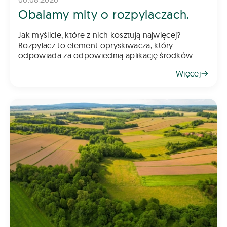
Obalamy mity o rozpylaczach.
Jak myślicie, które z nich kosztują najwięcej?
Rozpylacz to element opryskiwacza, który
odpowiada za odpowiednią aplikację środków
chemicznych na pole – zarówno do gleby, jak i na
Więcej
rośliny. Z tego powodu dob&oac