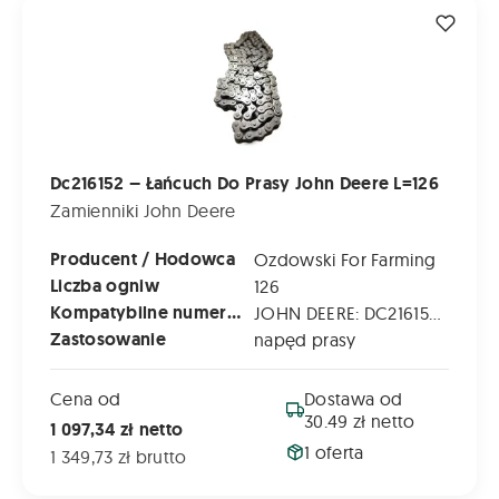
Dc216152 – Łańcuch Do Prasy John Deere L=126
Dc216152 – Łańcuch Do Prasy John Deere L=126
Zamienniki John Deere
Producent / Hodowca
Ozdowski For Farming
Liczba ogniw
126
Kompatybilne numery katalogowe
JOHN DEERE: DC216152 | DC216644 | DC216812
Zastosowanie
napęd prasy
Cena od
Dostawa od
30.49 zł netto
1 097,34 zł netto
1 oferta
1 349,73 zł brutto