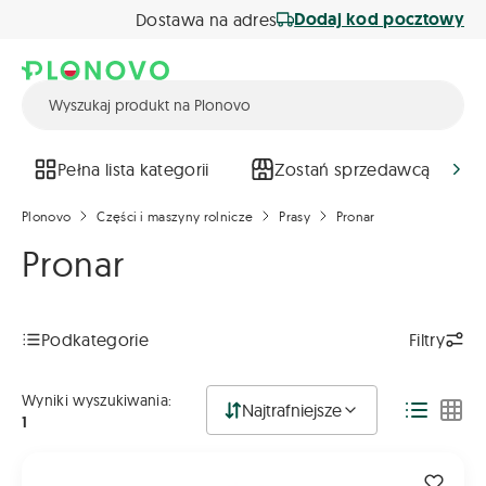
Dodaj kod pocztowy
Dostawa na adres
Pełna lista kategorii
Zostań sprzedawcą
Plonovo
Części i maszyny rolnicze
Prasy
Pronar
Pronar
Podkategorie
Filtry
Wyniki wyszukiwania:
Najtrafniejsze
1
324-700-000050 - Łańcuch Do Prasy Pronar Z-500; Z500K - 