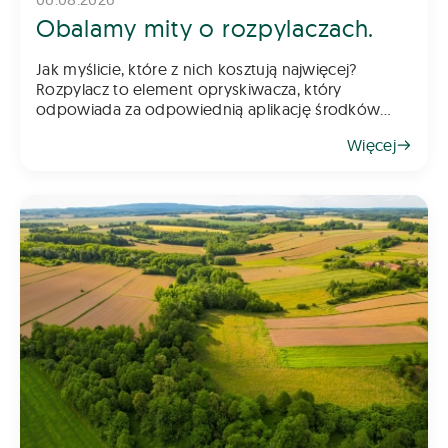
Obalamy mity o rozpylaczach.
Jak myślicie, które z nich kosztują najwięcej?
Rozpylacz to element opryskiwacza, który
odpowiada za odpowiednią aplikację środków
chemicznych na pole – zarówno do gleby, jak i na
Więcej
rośliny. Z tego powodu dob&oac