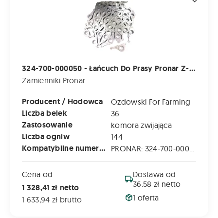
324-700-000050 - Łańcuch Do Prasy Pronar Z-500; Z500K - 36 Belek
Zamienniki Pronar
Producent / Hodowca
Ozdowski For Farming
Liczba belek
36
Zastosowanie
komora zwijająca
Liczba ogniw
144
Kompatybilne numery katalogowe
PRONAR: 324-700-000050 | 5276077500
Cena od
Dostawa od
36.58 zł netto
1 328,41 zł netto
1 oferta
1 633,94 zł brutto