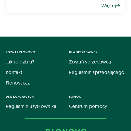
gospodarczą oraz możliwość wykorzystania go
Więcej
jako świetnego przedplonu. Aby jednak rzepak
odwdzięczył się wysokim plonem, klu
POZNAJ PLONOVO
DLA SPRZEDAWCY
Jak to działa?
Zostań sprzedawcą
Kontakt
Regulamin sprzedającego
Plonovskaz
DLA KUPUJĄCYCH
POMOC
Regulamin użytkownika
Centrum pomocy