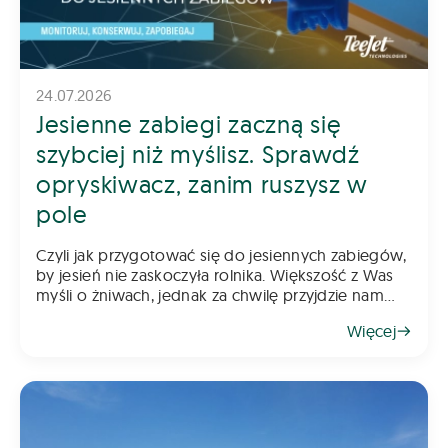
24.07.2026
Jesienne zabiegi zaczną się
szybciej niż myślisz. Sprawdź
opryskiwacz, zanim ruszysz w
pole
Czyli jak przygotować się do jesiennych zabiegów,
by jesień nie zaskoczyła rolnika. Większość z Was
myśli o żniwach, jednak za chwilę przyjdzie nam
myśleć o jesiennych zabiegach. Pamiętajcie, że
Więcej
rzepak wymaga już wczesnej ochrony, a w kole