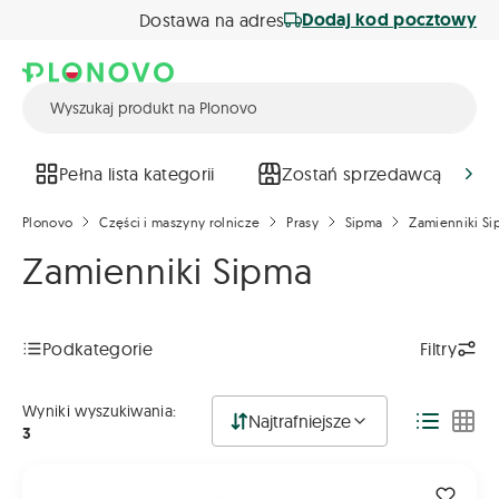
Dodaj kod pocztowy
Dostawa na adres
Pełna lista kategorii
Zostań sprzedawcą
Plonovo
Części i maszyny rolnicze
Prasy
Sipma
Zamienniki S
Zamienniki Sipma
Podkategorie
Filtry
Wyniki wyszukiwania:
Najtrafniejsze
3
5269-070-750 - Łańcuch Zwijający Do Prasy Sipma Z-276; Z-2