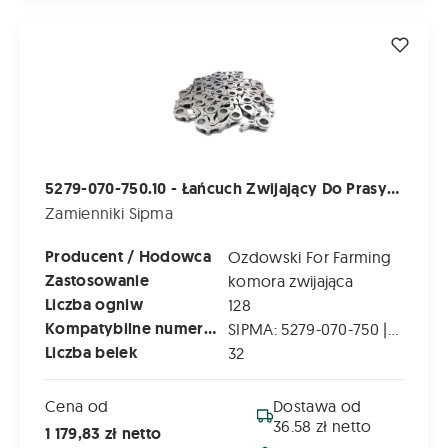
5279-070-750.10 - Łańcuch Zwijający Do Prasy Sipma Z-269;
5279-070-750.10 - Łańcuch Zwijający Do Prasy Sipma Z-269; Z-279; Z-279/1
Zamienniki Sipma
Producent / Hodowca
Ozdowski For Farming
Zastosowanie
komora zwijająca
Liczba ogniw
128
Kompatybilne numery katalogowe
SIPMA: 5279-070-750 | 5279-070-750.10 | 527907750 | 5279077500
Liczba belek
32
Cena od
Dostawa od
36.58 zł netto
1 179,83 zł netto