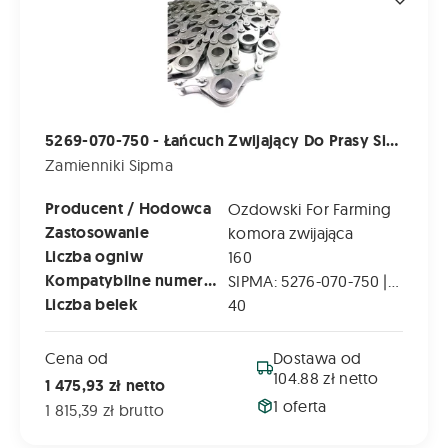
5269-070-750 - Łańcuch Zwijający Do Prasy Sipma Z-276; Z-276/1, Ps 1510 Far
Zamienniki Sipma
Producent / Hodowca
Ozdowski For Farming
Zastosowanie
komora zwijająca
Liczba ogniw
160
Kompatybilne numery katalogowe
SIPMA: 5276-070-750 | 5276-070-750.00 | 5276077500 | PW003013
Liczba belek
40
Cena od
Dostawa od
104.88 zł netto
1 475,93 zł netto
1 oferta
1 815,39 zł brutto