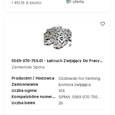
1 oferta
1 451,19 zł brutto
5569-070-750.01 - Łańcuch Zwijający Do Prasy Sipma Z-569,
5569-070-750.01 - Łańcuch Zwijający Do Prasy Sipma Z-569, Z-569-1
Zamienniki Sipma
Producent / Hodowca
Ozdowski For Farming
Zastosowanie
komora zwijająca
Liczba ogniw
104
Kompatybilne numery katalogowe
SIPMA: 5569-070-750.01 | 55690707500
Liczba belek
26