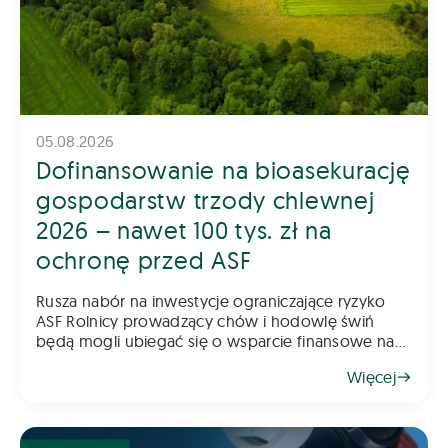
05.08.2026
Dofinansowanie na bioasekurację
gospodarstw trzody chlewnej
2026 – nawet 100 tys. zł na
ochronę przed ASF
Rusza nabór na inwestycje ograniczające ryzyko
ASF Rolnicy prowadzący chów i hodowlę świń
będą mogli ubiegać się o wsparcie finansowe na
inwestycje poprawiające poziom bioasekuracji
Więcej
gospodarstwa. Pomoc ma na celu ograniczenie
ryzyka