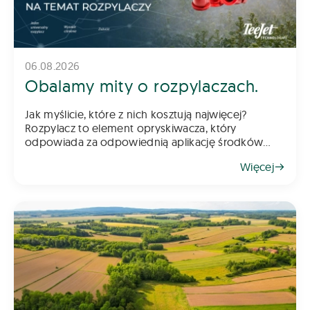
06.08.2026
Obalamy mity o rozpylaczach.
Jak myślicie, które z nich kosztują najwięcej?
Rozpylacz to element opryskiwacza, który
odpowiada za odpowiednią aplikację środków
chemicznych na pole – zarówno do gleby, jak i na
Więcej
rośliny. Z tego powodu dob&oac