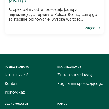
Rzepak ozimy od lat pozostaje jedną z
najważniejszych upraw w Polsce. Rolnicy cenią go
za stabilne plonowanie, wysoką wartość
gospodarczą oraz możliwość wykorzystania go
Więcej
jako świetnego przedplonu. Aby jednak rzepak
odwdzięczył się wysokim plonem, klu
POZNAJ PLONOVO
DLA SPRZEDAWCY
Jak to działa?
Zostań sprzedawcą
Kontakt
Regulamin sprzedającego
Plonovskaz
DLA KUPUJĄCYCH
POMOC