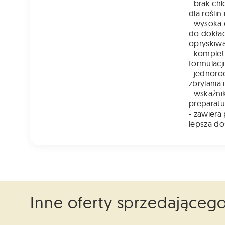
- brak ch
dla roślin
- wysoka 
do dokład
opryskiw
- komplet
formulacji
- jednoro
zbrylania 
- wskaźni
preparatu
- zawiera
lepsza do
Inne oferty sprzedająceg