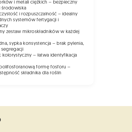
lorków i metali ciężkich – bezpieczny
 i środowiska
czystość i rozpuszczalność – idealny
nych systemów fertygacji i
aczy
ny zestaw mikroskładników w każdej
dna, sypka konsystencja – brak pylenia,
i segregacji
k kolorystyczny – łatwa identyfikacja
 polifosforanową formę fosforu –
stępność składnika dla roślin
o