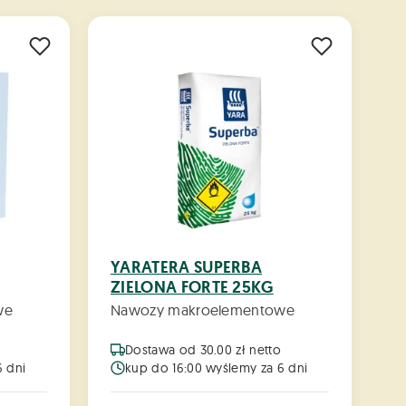
g
YARATERA SUPERBA
K
ZIELONA FORTE 25KG
we
Nawozy makroelementowe
N
Dostawa od 30.00 zł netto
6 dni
kup do 16:00 wyślemy za 6 dni