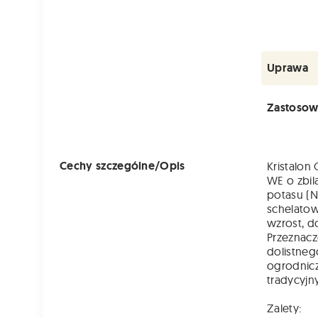
Uprawa
Zastosow
Cechy szczególne/Opis
Kristalon
WE o zbil
potasu (N
schelato
wzrost, d
Przeznacz
dolistneg
ogrodnic
tradycyjny
Zalety: