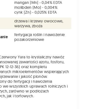
mangan (Mn) - 0,04% EDTA
molibden (Mo) - 0,004%
cynk (Zn) - 0,025% EDTA
drzewa i krzewy owocowe,
warzywa, zboża
fertygacja roślin i nawożenie
anie
pozakorzeniowe
 Czerwony Yara to krystaliczny nawóz
ansowanej zawartości azotu, fosforu,
PK 12-12-36) oraz kompletu
wanych mikroelementów wspierających
ojrzewanie i jakość plonów.
ony do fertygacji i nawożenia
o we wszystkich uprawach rolniczych i
zych, zarówno w podłożach
ch, jak i torfowych.