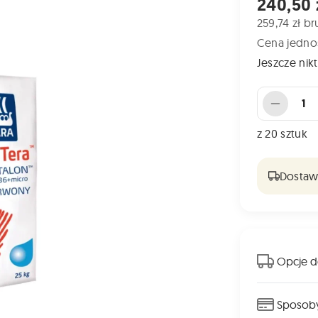
Cena od
240,50 
259,74 zł br
Cena jednos
Jeszcze nikt
Liczba sztuk
z
20
sztuk
Dostawa
Opcje d
Sposoby