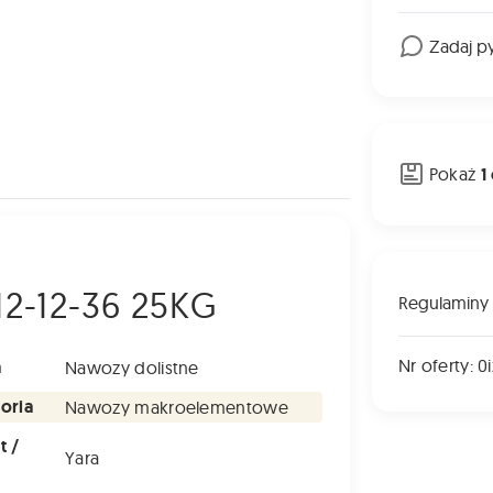
Zadaj p
Pokaż
1
2-12-36 25KG
Regulaminy
Nr oferty: 0
a
Nawozy dolistne
oria
Nawozy makroelementowe
t /
Yara
a