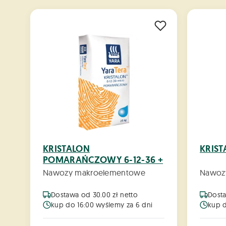
KRISTALON
KRIST
POMARAŃCZOWY 6-12-36 +
MICRO YARA 25KG
Nawozy makroelementowe
Nawoz
Dostawa od 30.00 zł netto
Dosta
kup do 16:00 wyślemy za 6 dni
kup d