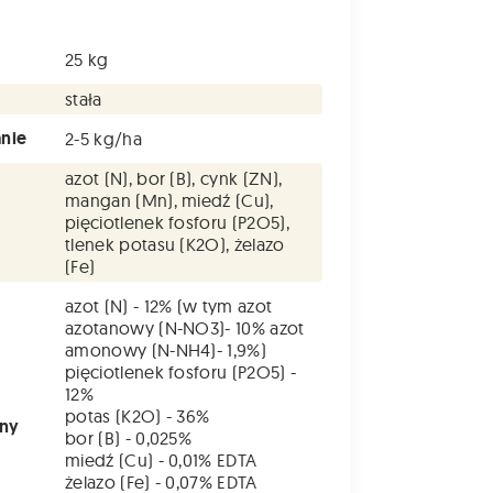
25 kg
stała
nie
2-5 kg/ha
azot (N), bor (B), cynk (ZN),
mangan (Mn), miedź (Cu),
pięciotlenek fosforu (P2O5),
tlenek potasu (K2O), żelazo
(Fe)
azot (N) - 12% (w tym azot
azotanowy (N-NO3)- 10% azot
amonowy (N-NH4)- 1,9%)
pięciotlenek fosforu (P2O5) -
12%
potas (K2O) - 36%
łny
bor (B) - 0,025%
miedź (Cu) - 0,01% EDTA
żelazo (Fe) - 0,07% EDTA