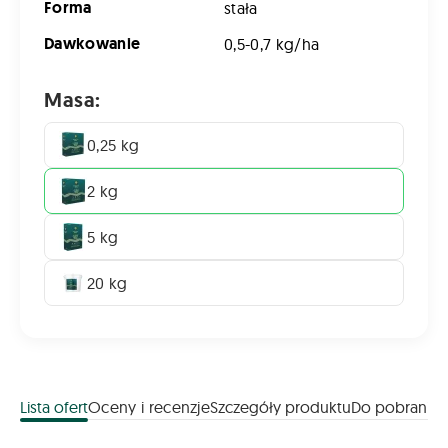
Forma
stała
Dawkowanie
0,5-0,7 kg/ha
Masa:
0,25 kg
2 kg
5 kg
20 kg
Lista ofert
Oceny i recenzje
Szczegóły produktu
Do pobrania
Lista ofert