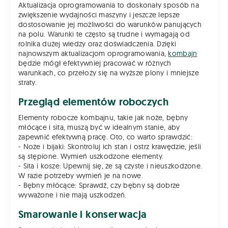
Aktualizacja oprogramowania to doskonały sposób na
zwiększenie wydajności maszyny i jeszcze lepsze
dostosowanie jej możliwości do warunków panujących
na polu. Warunki te często są trudne i wymagają od
rolnika dużej wiedzy oraz doświadczenia. Dzięki
najnowszym aktualizacjom oprogramowania,
kombajn
będzie mógł efektywniej pracować w różnych
warunkach, co przełoży się na wyższe plony i mniejsze
straty.
Przegląd elementów roboczych
Elementy robocze kombajnu, takie jak noże, bębny
młócące i sita, muszą być w idealnym stanie, aby
zapewnić efektywną pracę. Oto, co warto sprawdzić:
- Noże i bijaki: Skontroluj ich stan i ostrz krawędzie, jeśli
są stępione. Wymień uszkodzone elementy.
- Sita i kosze: Upewnij się, że są czyste i nieuszkodzone.
W razie potrzeby wymień je na nowe.
- Bębny młócące: Sprawdź, czy bębny są dobrze
wyważone i nie mają uszkodzeń.
Smarowanie i konserwacja