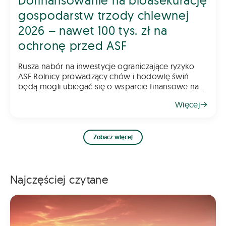
Dofinansowanie na bioasekurację
gospodarstw trzody chlewnej
2026 – nawet 100 tys. zł na
ochronę przed ASF
Rusza nabór na inwestycje ograniczające ryzyko
ASF Rolnicy prowadzący chów i hodowlę świń
będą mogli ubiegać się o wsparcie finansowe na
inwestycje poprawiające poziom bioasekuracji
Więcej
gospodarstwa. Pomoc ma na celu ograniczenie
ryzyka
Zobacz więcej
Najczęściej czytane