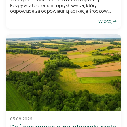
Rozpylacz to element opryskiwacza, który
odpowiada za odpowiednią aplikację środków
chemicznych na pole – zarówno do gleby, jak i na
Więcej
rośliny. Z tego powodu dob&oac
05.08.2026