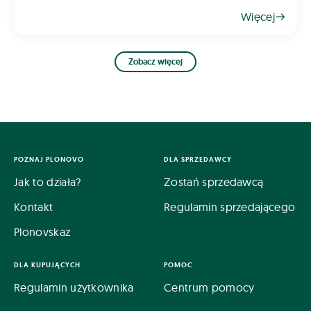
oraz obniżać jakość plonów. Skąd się biorą i jak
Więcej
sobie z nimi radzić? Oto kilka wskazów
Zobacz więcej
POZNAJ PLONOVO
DLA SPRZEDAWCY
Jak to działa?
Zostań sprzedawcą
Kontakt
Regulamin sprzedającego
Plonovskaz
DLA KUPUJĄCYCH
POMOC
Regulamin użytkownika
Centrum pomocy