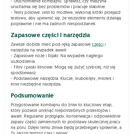
- Uruchomienie kombajnu: Sprawdź, czy maszyna
uruchamia się bez problemów i pracuje stabilnie.
- Testy polowe: Jeśli to możliwe, wykonaj krótki przejazd
testowy, aby upewnić się, że wszystkie elementy działają
poprawnie i nie ma żadnych niespodzianek.
Zapasowe części i narzędzia
Zawsze dobrze mieć pod ręką zapasowe
części
i
narzędzia na wypadek awarii:
- Zapasowe noże i bijaki: Na wypadek nagłego
uszkodzenia.
- Filtry i paski klinowe: Mogą się zużyć szybciej, niż się
spodziewasz.
- Podstawowe narzędzia: Klucze, śrubokręty, młotek i
inne niezbędne narzędzia.
Podsumowanie
Przygotowanie kombajnu do żniw to kluczowy etap,
który pozwoli uniknąć niepotrzebnych przestojów i
awarii. Regularne przeglądy, konserwacja i odpowiednie
zapasy części zamiennych to podstawy skutecznej pracy
na polu. Dzięki temu żniwa będą przebiegały sprawnie, a
Ty zaoszczędzisz czas i nerwy.