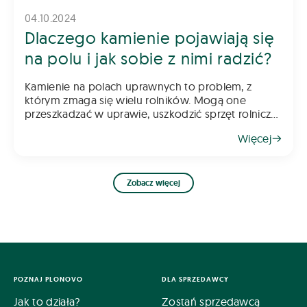
04.10.2024
Dlaczego kamienie pojawiają się
na polu i jak sobie z nimi radzić?
Kamienie na polach uprawnych to problem, z
którym zmaga się wielu rolników. Mogą one
przeszkadzać w uprawie, uszkodzić sprzęt rolniczy
oraz obniżać jakość plonów. Skąd się biorą i jak
Więcej
sobie z nimi radzić? Oto kilka wskazów
Zobacz więcej
POZNAJ PLONOVO
DLA SPRZEDAWCY
Jak to działa?
Zostań sprzedawcą