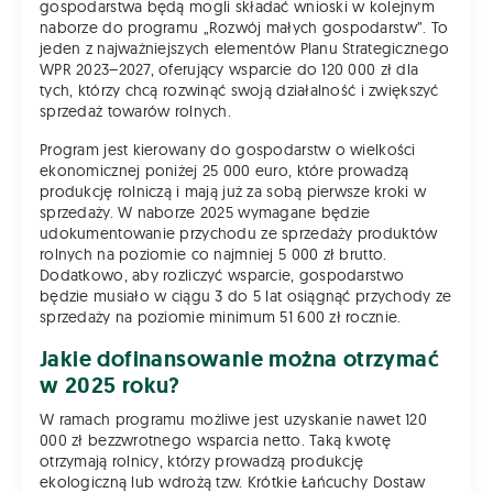
gospodarstwa będą mogli składać wnioski w kolejnym
naborze do programu „Rozwój małych gospodarstw”. To
jeden z najważniejszych elementów Planu Strategicznego
WPR 2023–2027, oferujący wsparcie do 120 000 zł dla
tych, którzy chcą rozwinąć swoją działalność i zwiększyć
sprzedaż towarów rolnych.
Program jest kierowany do gospodarstw o wielkości
ekonomicznej poniżej 25 000 euro, które prowadzą
produkcję rolniczą i mają już za sobą pierwsze kroki w
sprzedaży. W naborze 2025 wymagane będzie
udokumentowanie przychodu ze sprzedaży produktów
rolnych na poziomie co najmniej 5 000 zł brutto.
Dodatkowo, aby rozliczyć wsparcie, gospodarstwo
będzie musiało w ciągu 3 do 5 lat osiągnąć przychody ze
sprzedaży na poziomie minimum 51 600 zł rocznie.
Jakie dofinansowanie można otrzymać
w 2025 roku?
W ramach programu możliwe jest uzyskanie nawet 120
000 zł bezzwrotnego wsparcia netto. Taką kwotę
otrzymają rolnicy, którzy prowadzą produkcję
ekologiczną lub wdrożą tzw. Krótkie Łańcuchy Dostaw