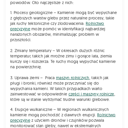
powodów. Oto najczęstsze z nich:
1. Procesy geologiczne – Kamienie mogą być wypychane
z głębszych warstw gleby przez naturalne procesy, takie
jak ruchy tektoniczne czy zlodowacenia.
Rolnictwo
precyzyjne
może pomóc w identyfikacji najbardziej
narażonych obszarów, minimalizując problem w
przyszłości.
2. Zmiany temperatury – W okresach dużych różnic
temperatur, takich jak mroźne zimy i gorące lata, ziemia
kurczy się i rozszerza. Te ruchy mogą wypychać kamienie
na powierzchnię.
3. Uprawa ziemi – Praca
maszyn rolniczych
, takich jak
pługi i bronki, również może przyczyniać się do
wypychania kamieni. W takich przypadkach warto
zainwestować w odpowiednie
części i maszyny rolnicze
,
które są w stanie wytrzymać trudne warunki glebowe.
4. Erupcje wulkaniczne – W regionach wulkanicznych
kamienie mogą pochodzić z dawnych erupcji.
Rolnictwo
precyzyjne
z użyciem dronów i czujników pozwala
monitorować stan gleby, nawet w ekstremalnych