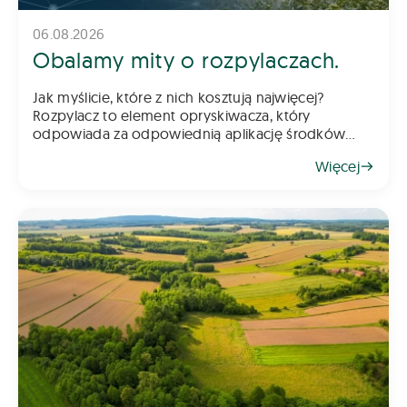
06.08.2026
Obalamy mity o rozpylaczach.
Jak myślicie, które z nich kosztują najwięcej?
Rozpylacz to element opryskiwacza, który
odpowiada za odpowiednią aplikację środków
chemicznych na pole – zarówno do gleby, jak i na
Więcej
rośliny. Z tego powodu dob&oac