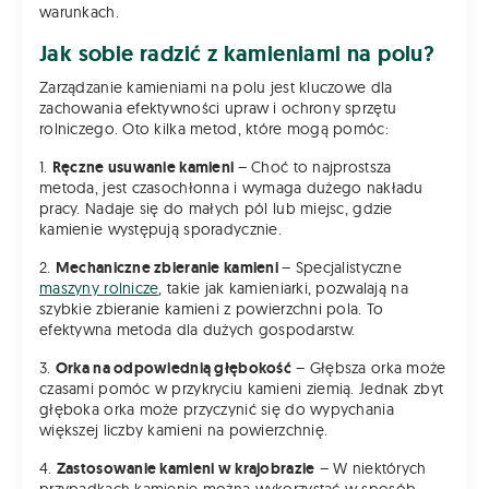
warunkach.
Jak sobie radzić z kamieniami na polu?
Zarządzanie kamieniami na polu jest kluczowe dla
zachowania efektywności upraw i ochrony sprzętu
rolniczego. Oto kilka metod, które mogą pomóc:
1.
Ręczne usuwanie kamieni
– Choć to najprostsza
metoda, jest czasochłonna i wymaga dużego nakładu
pracy. Nadaje się do małych pól lub miejsc, gdzie
kamienie występują sporadycznie.
2.
Mechaniczne zbieranie kamieni
– Specjalistyczne
maszyny rolnicze
, takie jak kamieniarki, pozwalają na
szybkie zbieranie kamieni z powierzchni pola. To
efektywna metoda dla dużych gospodarstw.
3.
Orka na odpowiednią głębokość
– Głębsza orka może
czasami pomóc w przykryciu kamieni ziemią. Jednak zbyt
głęboka orka może przyczynić się do wypychania
większej liczby kamieni na powierzchnię.
4.
Zastosowanie kamieni w krajobrazie
– W niektórych
przypadkach kamienie można wykorzystać w sposób