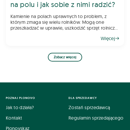
na polu i jak sobie z nimi radzić?
Kamienie na polach uprawnych to problem, z
którym zmaga się wielu rolników. Mogą one
przeszkadzać w uprawie, uszkodzić sprzęt rolniczy
oraz obniżać jakość plonów. Skąd się biorą i jak
Więcej
sobie z nimi radzić? Oto kilka wskazów
Zobacz więcej
POZNAJ PLONOVO
DLA SPRZEDAWCY
Jak to działa?
Zostań sprzedawcą
Kontakt
Regulamin sprzedającego
Plonovskaz