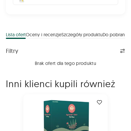
Lista ofert
Oceny i recenzje
Szczegóły produktu
Do pobrania
Lista ofert
Filtry
Brak ofert dla tego produktu
Inni klienci kupili również
AGRAVITA Aktiv 70 2kg