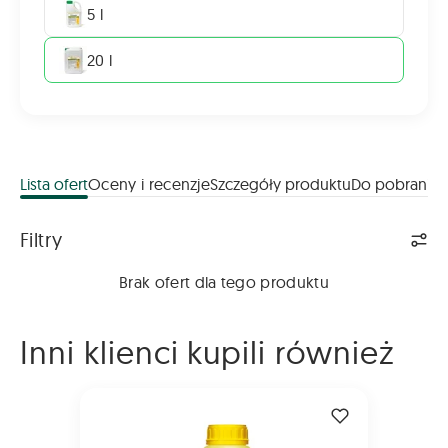
5 l
20 l
Lista ofert
Oceny i recenzje
Szczegóły produktu
Do pobrania
Lista ofert
Filtry
Brak ofert dla tego produktu
Inni klienci kupili również
KINTO PLUS 1L