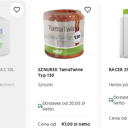
10L
SZNUREK TamaTwine Typ 130
RACER 250 E
AC 10L
SZNUREK TamaTwine
RACER 25
Typ 130
Nawozy mikroelementowe
Sznurki
Herbicyd
Dostaw
netto
Dostawa od 20.00 zł
netto
Cena od
Cena od
97,00 zł netto