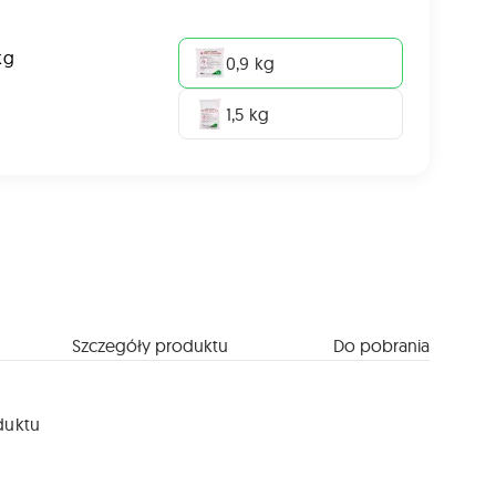
kg
0,9 kg
1,5 kg
Szczegóły produktu
Do pobrania
duktu