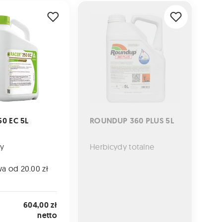
C 5L
ROUNDUP 360 PLUS 5L
0 EC 5L
ROUNDUP 360 PLUS 5L
y
Herbicydy totalne
a od 20.00 zł
604,00 zł
netto