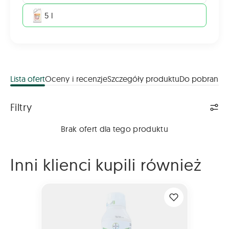
5 l
Lista ofert
Oceny i recenzje
Szczegóły produktu
Do pobrania
Lista ofert
Filtry
Brak ofert dla tego produktu
Inni klienci kupili również
SIVANTO ENERGY 85 EC 1L