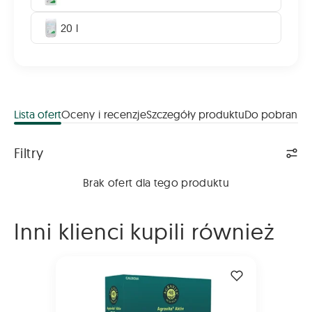
20 l
Lista ofert
Oceny i recenzje
Szczegóły produktu
Do pobrania
Lista ofert
Filtry
Brak ofert dla tego produktu
Inni klienci kupili również
AGRAVITA Aktiv 48 Plus 2kg