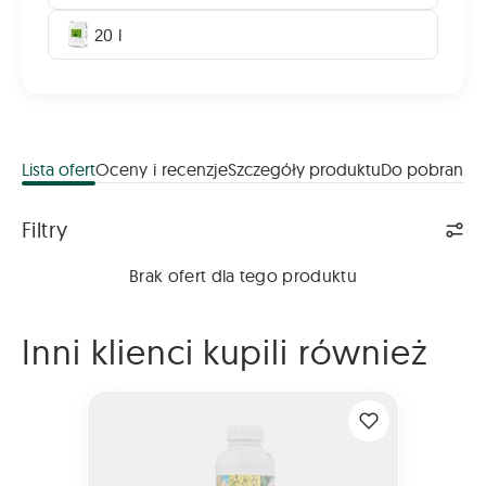
20 l
Lista ofert
Oceny i recenzje
Szczegóły produktu
Do pobrania
Lista ofert
Filtry
Brak ofert dla tego produktu
Inni klienci kupili również
FAWORYT 300 SL 1L