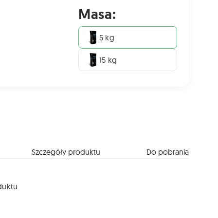
Masa:
5 kg
15 kg
Szczegóły produktu
Do pobrania
duktu