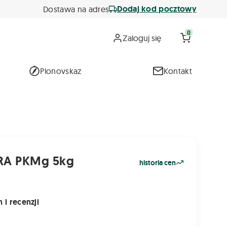
Dodaj kod pocztowy
Dostawa na adres
0
Zaloguj się
Plonovskaz
Kontakt
RA PKMg 5kg
historia cen
 i recenzji