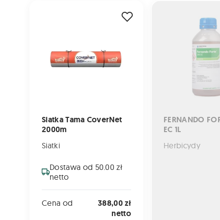
Siatka Tama CoverNet 2000m
FERNANDO FORTE 3
Siatka Tama CoverNet
FERNANDO FOR
2000m
EC 1L
Siatki
Herbicydy
Dostawa od 50.00 zł
netto
Cena od
388,00 zł
netto