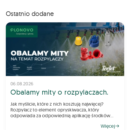
Ostatnio dodane
06.08.2026
Obalamy mity o rozpylaczach.
Jak myślicie, które z nich kosztują najwięcej?
Rozpylacz to element opryskiwacza, który
odpowiada za odpowiednią aplikację środków
chemicznych na pole – zarówno do gleby, jak i na
Więcej
rośliny. Z tego powodu dob&oac