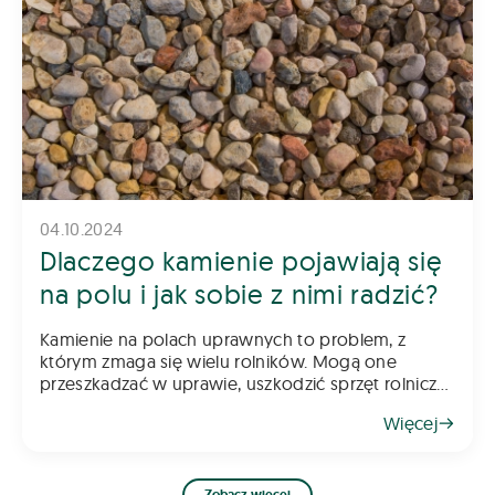
04.10.2024
Dlaczego kamienie pojawiają się
na polu i jak sobie z nimi radzić?
Kamienie na polach uprawnych to problem, z
którym zmaga się wielu rolników. Mogą one
przeszkadzać w uprawie, uszkodzić sprzęt rolniczy
oraz obniżać jakość plonów. Skąd się biorą i jak
Więcej
sobie z nimi radzić? Oto kilka wskazów