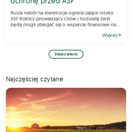
ochronę przed ASF
Rusza nabór na inwestycje ograniczające ryzyko
ASF Rolnicy prowadzący chów i hodowlę świń
będą mogli ubiegać się o wsparcie finansowe na
inwestycje poprawiające poziom bioasekuracji
Więcej
gospodarstwa. Pomoc ma na celu ograniczenie
ryzyka
Zobacz więcej
Najczęściej czytane