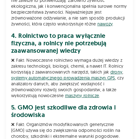
nie zawsze to potwierdzają. Zarówno żywność
ekologiczna, jak i konwencjonalna spełnia surowe normy
bezpieczeństwa żywności. Najważniejsze jest
zrównoważone odżywianie, a nie sam sposób produkcji
żywności, która często wykorzystuje różne
nawozy
.
4. Rolnictwo to praca wyłącznie
fizyczna, a rolnicy nie potrzebują
zaawansowanej wiedzy
❌ Fakt: Nowoczesne rolnictwo wymaga dużej wiedzy z
zakresu technologii, biologii, chemii, a nawet IT. Rolnicy
korzystają z zaawansowanych narzędzi, takich jak
drony
,
systemy automatycznego prowadzenia maszyn GPS
, czy
analizatory danych, aby zwiększyć wydajność i
zrównoważony rozwój swoich gospodarstw, a także
wykorzystują nowoczesne
maszyny rolnicze
.
5. GMO jest szkodliwe dla zdrowia i
środowiska
❌ Fakt: Organizmów modyfikowanych genetycznie
(GMO) używa się do zwiększenia odporności roślin na
choroby, szkodniki i ekstremalne warunki pogodowe.