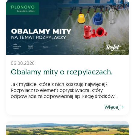
06.08.2026
Obalamy mity o rozpylaczach.
Jak myślicie, które z nich kosztują najwięcej?
Rozpylacz to element opryskiwacza, który
odpowiada za odpowiednią aplikację środków
chemicznych na pole – zarówno do gleby, jak i na
Więcej
rośliny. Z tego powodu dob&oac