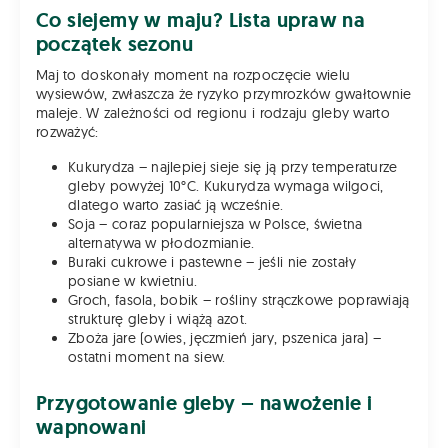
Co siejemy w maju? Lista upraw na
początek sezonu
Maj to doskonały moment na rozpoczęcie wielu
wysiewów, zwłaszcza że ryzyko przymrozków gwałtownie
maleje. W zależności od regionu i rodzaju gleby warto
rozważyć:
Kukurydza – najlepiej sieje się ją przy temperaturze
gleby powyżej 10°C. Kukurydza wymaga wilgoci,
dlatego warto zasiać ją wcześnie.
Soja – coraz popularniejsza w Polsce, świetna
alternatywa w płodozmianie.
Buraki cukrowe i pastewne – jeśli nie zostały
posiane w kwietniu.
Groch, fasola, bobik – rośliny strączkowe poprawiają
strukturę gleby i wiążą azot.
Zboża jare (owies, jęczmień jary, pszenica jara) –
ostatni moment na siew.
Przygotowanie gleby – nawożenie i
wapnowani