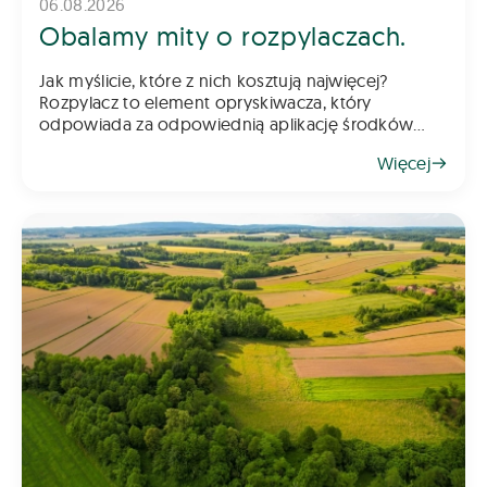
06.08.2026
Obalamy mity o rozpylaczach.
Jak myślicie, które z nich kosztują najwięcej?
Rozpylacz to element opryskiwacza, który
odpowiada za odpowiednią aplikację środków
chemicznych na pole – zarówno do gleby, jak i na
Więcej
rośliny. Z tego powodu dob&oac