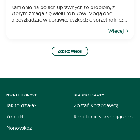
Kamienie na polach uprawnych to problem, z
którym zmaga się wielu rolników. Mogą one
przeszkadzać w uprawie, uszkodzić sprzęt rolniczy
oraz obniżać jakość plonów. Skąd się biorą i jak
Więcej
sobie z nimi radzić? Oto kilka wskazów
Zobacz więcej
POZNAJ PLONOVO
DLA SPRZEDAWCY
Jak to działa?
Zostań sprzedawcą
Kontakt
Regulamin sprzedającego
Plonovskaz