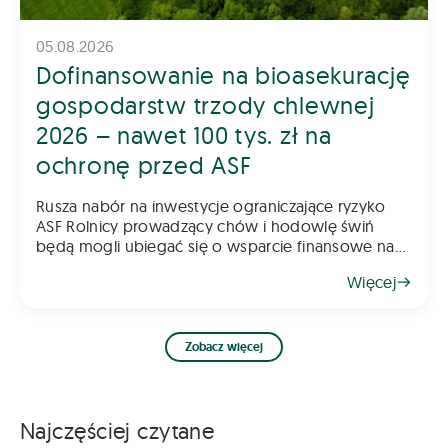
05.08.2026
Dofinansowanie na bioasekurację
gospodarstw trzody chlewnej
2026 – nawet 100 tys. zł na
ochronę przed ASF
Rusza nabór na inwestycje ograniczające ryzyko
ASF Rolnicy prowadzący chów i hodowlę świń
będą mogli ubiegać się o wsparcie finansowe na
inwestycje poprawiające poziom bioasekuracji
Więcej
gospodarstwa. Pomoc ma na celu ograniczenie
ryzyka
Zobacz więcej
Najczęściej czytane