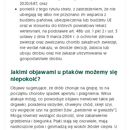
2020/687, oraz
ponieśli z tego tytułu straty, z zastrzeżeniem, że nie
ubiegają się albo nie przyznano im wsparcia z
budżetu państwa, ubezpieczenia lub budżetu UE
oraz w stosunku do których powiatowy lekarz
weterynarii, na podstawie art. 48b ust. 1 pkt 2 i ust. 3
ustawy z dnia 11 marca 2004 r. o ochronie zdrowia
zwierząt oraz zwalczaniu chorób zakaźnych zwierząt,
nie wydał nakazu, w drodze decyzji, zabicia lub
uboju drobiu oraz nie zakazał utrzymywania w
gospodarstwie drobiu.
Jakimi objawami u ptaków możemy się
niepokoić?
Objawy sugerujące, że drób choruje na grypę, to na
początku choroby spadek apetytu i pragnienia. Wirus
atakuje mózg, co powoduje objawy nerwowe takie jak
drgawki, porażenia skrzydeł, chwiejny chód, skręt szyi,
czy wygięcie szyi na grzbiet (tzw. „patrzenie w gwiazdy”).
Mogą również wystąpić duszność, sine zabarwienie
grzebienia i biegunka. Ptaki stają się osowiałe, mają
nastroszone pióra i gromadzą się wokół źródeł ciepła. U