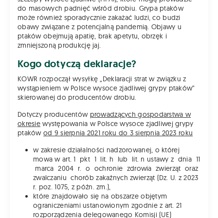
do masowych padnięć wśród drobiu. Grypa ptaków
może również sporadycznie zakażać ludzi, co budzi
obawy związane z potencjalną pandemią. Objawy u
ptaków obejmują apatię, brak apetytu, obrzęk i
zmniejszoną produkcję jaj.
Kogo dotyczą deklaracje?
KOWR rozpoczął wysyłkę „Deklaracji strat w związku z
wystąpieniem w Polsce wysoce zjadliwej grypy ptaków”
skierowanej do producentów drobiu.
Dotyczy producentów
prowadzących gospodarstwa w
okresie
występowania w Polsce wysoce zjadliwej grypy
ptaków
od 9 sierpnia 2021 roku do 3 sierpnia 2023 roku
w zakresie działalności nadzorowanej, o której
mowa w art. 1 pkt 1 lit. h lub lit. n ustawy z dnia 11
marca 2004 r. o ochronie zdrowia zwierząt oraz
zwalczaniu chorób zakaźnych zwierząt (Dz. U. z 2023
r. poz. 1075, z późn. zm.),
które znajdowało się na obszarze objętym
ograniczeniami ustanowionym zgodnie z art. 21
rozporządzenia delegowanego Komisji (UE)