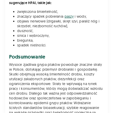
sugerujące HPAI, takie jak:
zwiększona śmiertelność,
znaczący spadek pobierania
paszy
i wody,
objawy nerwowe (drgawki, skręt szyi, paraliż nóg i
skrzydeł, niezborność ruchów),
duszność,
sinica i wybroczyny,
biegunka,
spadek nieśności.
Podsumowanie
Wysoce zjadliwa grypa ptaków powoduje znaczne straty
w Polsce, dotykając przemysł drobiarski i gospodarkę.
Skutki obejmują wysoką śmiertelność drobiu, koszty
utylizacji zakażonych ptaków, dezynfekcji oraz
ograniczenia eksportowe. Straty te wpływają na rynek
pracy i konsumentów, którzy mogą doświadczać wzrostu
cen drobiu. Dlatego tak ważna jest odpowiedzialność
hodowców oraz społeczeństwa w zapobieganiu i
kontrolowaniu epidemii grypy ptaków. Wdrażanie
ścisłych standardów bioasekuracji, szybkie reagowanie
na wykryte przypadki oraz świadomość społeczna są