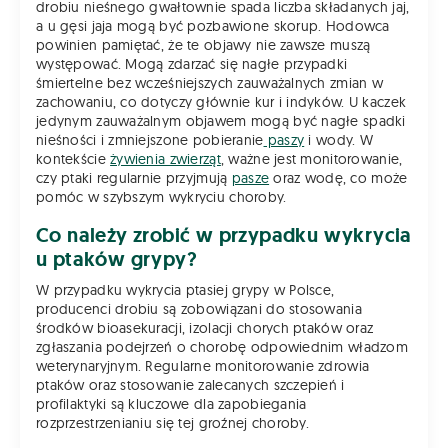
drobiu nieśnego gwałtownie spada liczba składanych jaj,
a u gęsi jaja mogą być pozbawione skorup. Hodowca
powinien pamiętać, że te objawy nie zawsze muszą
występować. Mogą zdarzać się nagłe przypadki
śmiertelne bez wcześniejszych zauważalnych zmian w
zachowaniu, co dotyczy głównie kur i indyków. U kaczek
jedynym zauważalnym objawem mogą być nagłe spadki
nieśności i zmniejszone pobieranie
paszy
i wody. W
kontekście
żywienia zwierząt
, ważne jest monitorowanie,
czy ptaki regularnie przyjmują
pasze
oraz wodę, co może
pomóc w szybszym wykryciu choroby.
Co należy zrobić w przypadku wykrycia
u ptaków grypy?
W przypadku wykrycia ptasiej grypy w Polsce,
producenci drobiu są zobowiązani do stosowania
środków bioasekuracji, izolacji chorych ptaków oraz
zgłaszania podejrzeń o chorobę odpowiednim władzom
weterynaryjnym. Regularne monitorowanie zdrowia
ptaków oraz stosowanie zalecanych szczepień i
profilaktyki są kluczowe dla zapobiegania
rozprzestrzenianiu się tej groźnej choroby.