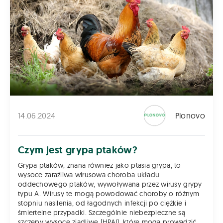
14.06.2024
Plonovo
Czym jest grypa ptaków?
Grypa ptaków, znana również jako ptasia grypa, to
wysoce zaraźliwa wirusowa choroba układu
oddechowego ptaków, wywoływana przez wirusy grypy
typu A. Wirusy te mogą powodować choroby o różnym
stopniu nasilenia, od łagodnych infekcji po ciężkie i
śmiertelne przypadki. Szczególnie niebezpieczne są
szczepy wysoce zjadliwe (HPAI), które mogą prowadzić