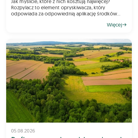
Jak myślicie, które z nich kosztują najwięcej?
Rozpylacz to element opryskiwacza, który
odpowiada za odpowiednią aplikację środków
chemicznych na pole – zarówno do gleby, jak i na
Więcej
rośliny. Z tego powodu dob&oac
05.08.2026