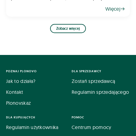
oraz obniżać jakość plonów. Skąd się biorą i jak
Więcej
sobie z nimi radzić? Oto kilka wskazów
Zobacz więcej
POZNAJ PLONOVO
DLA SPRZEDAWCY
Jak to działa?
Zostań sprzedawcą
Kontakt
Regulamin sprzedającego
Plonovskaz
DLA KUPUJĄCYCH
POMOC
Regulamin użytkownika
Centrum pomocy