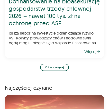
Dofinansowanie na bioasekurację
gospodarstw trzody chlewnej
2026 – nawet 100 tys. zł na
ochronę przed ASF
Rusza nabór na inwestycje ograniczające ryzyko
ASF Rolnicy prowadzący chów i hodowlę świń
będą mogli ubiegać się o wsparcie finansowe na
inwestycje poprawiające poziom bioasekuracji
Więcej
gospodarstwa. Pomoc ma na celu ograniczenie
ryzyka
Zobacz więcej
Najczęściej czytane