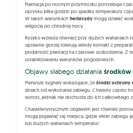
Plantacja po nocnym przymrozku potrzebuje cz
oprysku kilka godzin po spadku temperatury czę
W takich warunkach
herbicydy
mogą działać woln
wilgocią po chłodnej nocy.
Ryzyko wzrasta również przy dużych wahaniach t
uprawne gorzej tolerują wtedy kontakt z prepara
podatność plantacji na czasowe uszkodzenia. Z
ustabilizowaniu warunków pogodowych.
Objawy słabego działania
środków 
Pierwsze sygnały wskazujące, że
środki ochrony r
dniach od wykonania zabiegu. Chwasty często trac
wzrost, jednak nie dochodzi do ich całkowitego z
Charakterystycznym objawem jest również pono
mogą pojawiać się miejsca, gdzie efekt zabiegu j
lub dużych wahaniach temperatur.