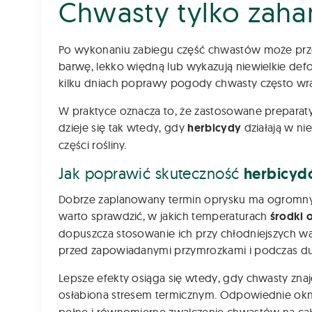
Chwasty tylko zah
Po wykonaniu zabiegu część chwastów może przest
barwę, lekko więdną lub wykazują niewielkie defo
kilku dniach poprawy pogody chwasty często wra
W praktyce oznacza to, że zastosowane preparat
dzieje się tak wtedy, gdy
herbicydy
działają w ni
części rośliny.
Jak poprawić skuteczność
herbicy
Dobrze zaplanowany termin oprysku ma ogromny 
warto sprawdzić, w jakich temperaturach
środki o
dopuszcza stosowanie ich przy chłodniejszych w
przed zapowiadanymi przymrozkami i podczas d
Lepsze efekty osiąga się wtedy, gdy chwasty znajd
osłabiona stresem termicznym. Odpowiednie ok