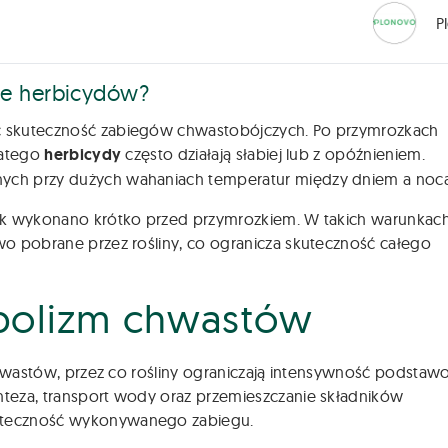
P
ie herbicydów?
ć skuteczność zabiegów chwastobójczych. Po przymrozkach
latego
herbicydy
często działają słabiej lub z opóźnieniem.
ych przy dużych wahaniach temperatur między dniem a nocą
sk wykonano krótko przed przymrozkiem. W takich warunkac
o pobrane przez rośliny, co ogranicza skuteczność całego
bolizm chwastów
 chwastów, przez co rośliny ograniczają intensywność podsta
teza, transport wody oraz przemieszczanie składników
uteczność wykonywanego zabiegu.