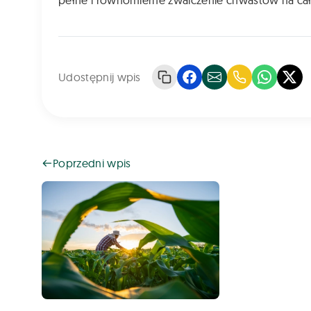
pełne i równomierne zwalczenie chwastów na ca
Udostępnij wpis
Poprzedni wpis