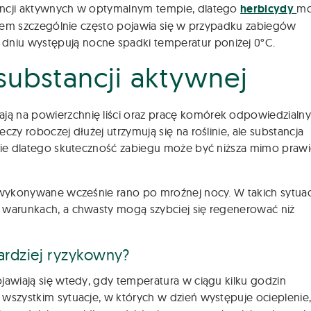
ancji aktywnych w optymalnym tempie, dlatego
herbicydy
m
oblem szczególnie często pojawia się w przypadku zabiegów
niu występują nocne spadki temperatur poniżej 0°C.
substancji aktywnej
ą na powierzchnię liści oraz pracę komórek odpowiedzialny
czy roboczej dłużej utrzymują się na roślinie, ale substancja
śnie dlatego skuteczność zabiegu może być niższa mimo pra
i wykonywane wcześnie rano po mroźnej nocy. W takich sytua
 warunkach, a chwasty mogą szybciej się regenerować niż
bardziej ryzykowny?
jawiają się wtedy, gdy temperatura w ciągu kilku godzin
wszystkim sytuacje, w których w dzień występuje ocieplenie,