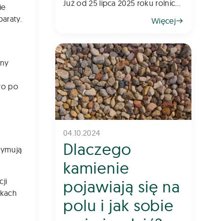
Już od 25 lipca 2025 roku rolnicy
ie
prowadzący niewielkie
araty.
Więcej
gospodarstwa będą mogli
składać wnioski w kolejnym
naborze do programu „Rozwój
małych gospodarstw”. To jede
iny
ro po
04.10.2024
Dlaczego
zymują
kamienie
ji
pojawiają się na
zkach
polu i jak sobie