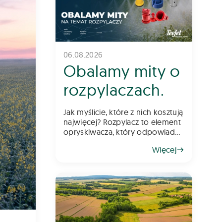
06.08.2026
Obalamy mity o
rozpylaczach.
Jak myślicie, które z nich kosztują
najwięcej? Rozpylacz to element
opryskiwacza, który odpowiada
za odpowiednią aplikację
Więcej
środków chemicznych na pole –
zarówno do gleby, jak i na
rośliny. Z tego powodu
dob&oac