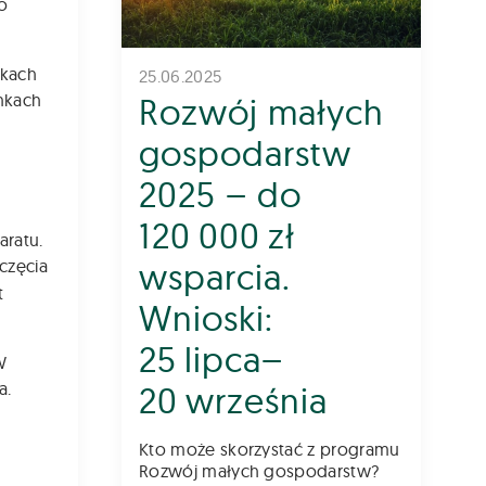
ko
dkach
25.06.2025
unkach
Rozwój małych
gospodarstw
2025 – do
120 000 zł
aratu.
wsparcia.
częcia
t
Wnioski:
25 lipca–
W
a.
20 września
Kto może skorzystać z programu
Rozwój małych gospodarstw?