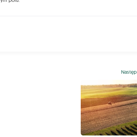
łym polu.
Następ