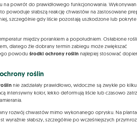
asu na powrót do prawidłowego funkcjonowania. Wykonywan
sto powoduje słabszą reakcję chwastów na zastosowane prep
iej, szczególnie gdy liście pozostają uszkodzone lub pokryte
emperatur między porankiem a popołudniem. Osłabione rośl
tem, dlatego źle dobrany termin zabiegu może zwiększać
 tego powodu
środki ochrony roślin
najlepiej stosować dopie
ochrony roślin
oślin
nie zadziałały prawidłowo, widoczne są zwykle po kilku
ą intensywny kolor, lekko deformują liście lub czasowo zatr
amierania.
wny rozwój chwastów mimo wykonanego oprysku. Na plantac
est wyraźnie słabszy, szczególnie po wcześniejszych przymro