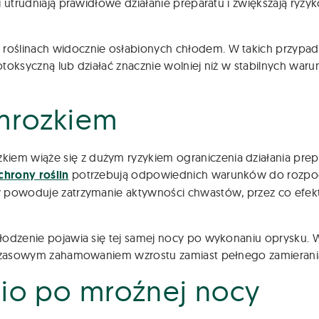
 utrudniają prawidłowe działanie preparatu i zwiększają ryzy
roślinach widocznie osłabionych chłodem. W takich przypa
otoksyczną lub działać znacznie wolniej niż w stabilnych war
mrozkiem
m wiąże się z dużym ryzykiem ograniczenia działania prep
chrony roślin
potrzebują odpowiednich warunków do rozpo
y powoduje zatrzymanie aktywności chwastów, przez co efek
łodzenie pojawia się tej samej nocy po wykonaniu oprysku. 
e czasowym zahamowaniem wzrostu zamiast pełnego zamierani
io po mroźnej nocy