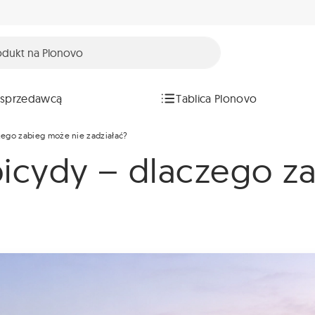
 sprzedawcą
Tablica Plonovo
zego zabieg może nie zadziałać?
bicydy – dlaczego z