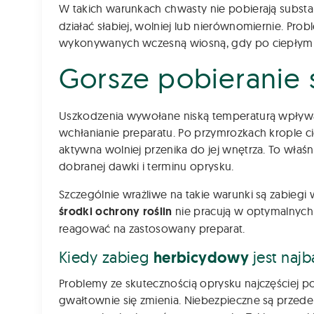
W takich warunkach chwasty nie pobierają subst
działać słabiej, wolniej lub nierównomiernie. Pr
wykonywanych wczesną wiosną, gdy po ciepłym d
Gorsze pobieranie 
Uszkodzenia wywołane niską temperaturą wpływaj
wchłanianie preparatu. Po przymrozkach krople cie
aktywna wolniej przenika do jej wnętrza. To wła
dobranej dawki i terminu oprysku.
Szczególnie wrażliwe na takie warunki są zabieg
środki ochrony roślin
nie pracują w optymalnych
reagować na zastosowany preparat.
Kiedy zabieg
herbicydowy
jest naj
Problemy ze skutecznością oprysku najczęściej po
gwałtownie się zmienia. Niebezpieczne są przede 