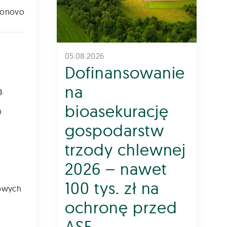
lonovo
05.08.2026
Dofinansowanie
na
.
bioasekurację
h
gospodarstw
trzody chlewnej
2026 – nawet
100 tys. zł na
wowych
ochronę przed
ASF