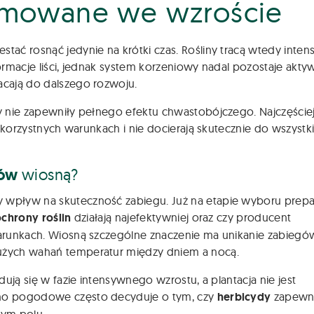
amowane we wzroście
ać rosnąć jedynie na krótki czas. Rośliny tracą wtedy inte
rmacje liści, jednak system korzeniowy nadal pozostaje akty
cają do dalszego rozwoju.
y nie zapewniły pełnego efektu chwastobójczego. Najczęście
ekorzystnych warunkach i nie docierają skutecznie do wszystk
dów
wiosną?
wpływ na skuteczność zabiegu. Już na etapie wyboru prepa
chrony roślin
działają najefektywniej oraz czy producent
arunkach. Wiosną szczególne znaczenie ma unikanie zabiegó
użych wahań temperatur między dniem a nocą.
ują się w fazie intensywnego wzrostu, a plantacja nie jest
no pogodowe często decyduje o tym, czy
herbicydy
zapewn