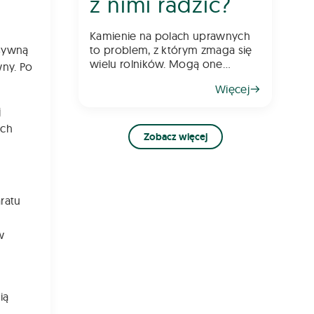
z nimi radzić?
Kamienie na polach uprawnych
nsywną
to problem, z którym zmaga się
wielu rolników. Mogą one
wny. Po
przeszkadzać w uprawie,
Więcej
uszkodzić sprzęt rolniczy oraz
obniżać jakość plonów. Skąd się
j
biorą i jak sobie z nimi radzić?
ich
Oto kilka wskazów
Zobacz więcej
ratu
w
ią