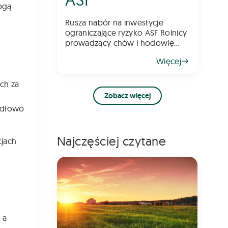
ogą
Rusza nabór na inwestycje
ograniczające ryzyko ASF Rolnicy
prowadzący chów i hodowlę
świń będą mogli ubiegać się o
Więcej
wsparcie finansowe na
inwestycje poprawiające poziom
bioasekuracji gospodarstwa.
ch za
Pomoc ma na celu ograniczenie
Zobacz więcej
ryzyka
widłowo
Najczęściej czytane
cjach
 a