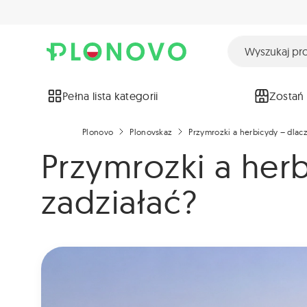
Pełna lista kategorii
Zostań
Plonovo
Plonovskaz
Przymrozki a herbicydy – dlac
Przymrozki a her
zadziałać?