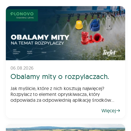
06.08.2026
Obalamy mity o rozpylaczach.
Jak myślicie, które z nich kosztują najwięcej?
Rozpylacz to element opryskiwacza, który
odpowiada za odpowiednią aplikację środków
chemicznych na pole – zarówno do gleby, jak i na
Więcej
rośliny. Z tego powodu dob&oac