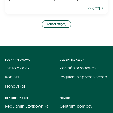
oraz obniżać jakość plonów. Skąd się biorą i jak
Więcej
sobie z nimi radzić? Oto kilka wskazów
Zobacz więcej
POZNAJ PLONOVO
DLA SPRZEDAWCY
Jak to działa?
Zostań sprzedawcą
Kontakt
Regulamin sprzedającego
Plonovskaz
DLA KUPUJĄCYCH
POMOC
Regulamin użytkownika
Centrum pomocy