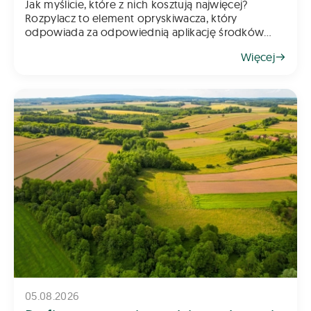
Jak myślicie, które z nich kosztują najwięcej?
Rozpylacz to element opryskiwacza, który
odpowiada za odpowiednią aplikację środków
chemicznych na pole – zarówno do gleby, jak i na
Więcej
rośliny. Z tego powodu dob&oac
05.08.2026