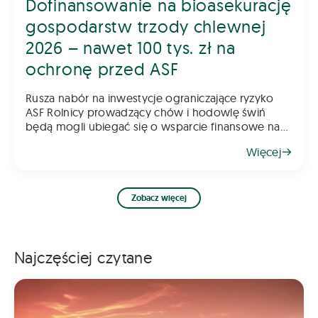
Dofinansowanie na bioasekurację
gospodarstw trzody chlewnej
2026 – nawet 100 tys. zł na
ochronę przed ASF
Rusza nabór na inwestycje ograniczające ryzyko
ASF Rolnicy prowadzący chów i hodowlę świń
będą mogli ubiegać się o wsparcie finansowe na
inwestycje poprawiające poziom bioasekuracji
Więcej
gospodarstwa. Pomoc ma na celu ograniczenie
ryzyka
Zobacz więcej
Najczęściej czytane