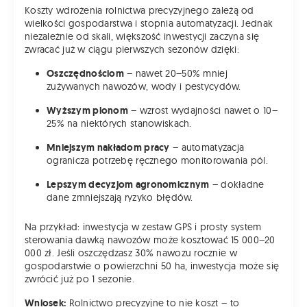
Koszty wdrożenia rolnictwa precyzyjnego zależą od
wielkości gospodarstwa i stopnia automatyzacji. Jednak
niezależnie od skali, większość inwestycji zaczyna się
zwracać już w ciągu pierwszych sezonów dzięki:
Oszczędnościom
– nawet 20–50% mniej
zużywanych nawozów, wody i pestycydów.
Wyższym plonom
– wzrost wydajności nawet o 10–
25% na niektórych stanowiskach.
Mniejszym nakładom pracy
– automatyzacja
ogranicza potrzebę ręcznego monitorowania pól.
Lepszym decyzjom agronomicznym
– dokładne
dane zmniejszają ryzyko błędów.
Na przykład: inwestycja w zestaw GPS i prosty system
sterowania dawką nawozów może kosztować 15 000–20
000 zł. Jeśli oszczędzasz 30% nawozu rocznie w
gospodarstwie o powierzchni 50 ha, inwestycja może się
zwrócić już po 1 sezonie.
Wniosek:
Rolnictwo precyzyjne to nie koszt – to