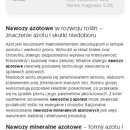
Tlenek magnezu: 0,2%
Nawozy azotowe
w rozwoju roślin –
znaczenie azotu i skutki niedoboru
Azot jest kluczowym makroelementem decydującym o tempie
wzrostu i wielkości plonu. Wchodzi w skład białek oraz
chlorofilu, dlatego bezpośrednio wpływa na intensywność
fotosyntezy i budowę masy zielonej. Właśnie dlatego
nawozy
azotowe
stanowią podstawę technologii nawożenia w
uprawach polowych.
Niedobór azotu objawia się zahamowaniem wzrostu, słabszym
krzewieniem oraz żółknięciem starszych liści. Rośliny gorzej
wykorzystują pozostałe składniki pokarmowe, co przekłada
się na spadek plonu i jego parametrów jakościowych. Z kolei
nadmierne stosowanie
nawozów z azotem
może zwiększać
podatność roślin na wyleganie i choroby. Racjonalne
wykorzystanie
nawozów mineralnych azotowych
jest więc
warunkiem stabilnej i efektywnej produkcji.
Nawozy mineralne azotowe
– formy azotu i