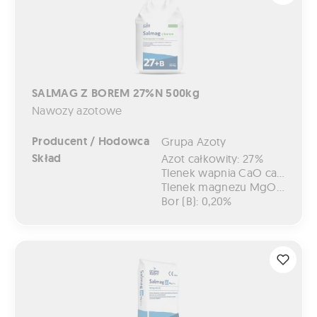
SALMAG Z BOREM 27%N 500kg
Nawozy azotowe
Producent / Hodowca
Grupa Azoty
Skład
Azot całkowity: 27%
Tlenek wapnia CaO całkowity: 7%
Tlenek magnezu MgO całkowity: 4%
Bor (B): 0,20%
SALMAG 20 MG PLUS 50kg