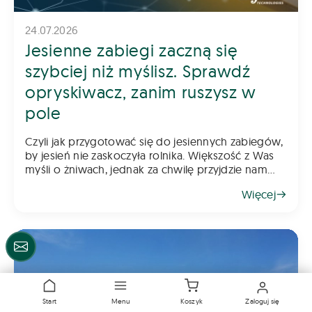
24.07.2026
Jesienne zabiegi zaczną się
szybciej niż myślisz. Sprawdź
opryskiwacz, zanim ruszysz w
pole
Czyli jak przygotować się do jesiennych zabiegów,
by jesień nie zaskoczyła rolnika. Większość z Was
myśli o żniwach, jednak za chwilę przyjdzie nam
myśleć o jesiennych zabiegach. Pamiętajcie, że
Więcej
rzepak wymaga już wczesnej ochrony, a w kole
Centrum pomocy
Start
Menu
Koszyk
Zaloguj się