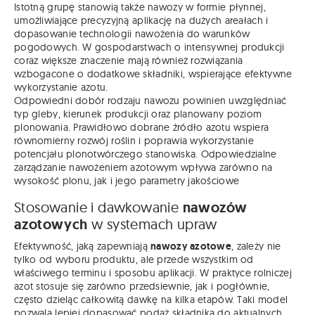
Istotną grupę stanowią także nawozy w formie płynnej,
umożliwiające precyzyjną aplikację na dużych areałach i
dopasowanie technologii nawożenia do warunków
pogodowych. W gospodarstwach o intensywnej produkcji
coraz większe znaczenie mają również rozwiązania
wzbogacone o dodatkowe składniki, wspierające efektywne
wykorzystanie azotu.
Odpowiedni dobór rodzaju nawozu powinien uwzględniać
typ gleby, kierunek produkcji oraz planowany poziom
plonowania. Prawidłowo dobrane źródło azotu wspiera
równomierny rozwój roślin i poprawia wykorzystanie
potencjału plonotwórczego stanowiska. Odpowiedzialne
zarządzanie nawożeniem azotowym wpływa zarówno na
wysokość plonu, jak i jego parametry jakościowe
Stosowanie i dawkowanie
nawozów
azotowych
w systemach upraw
Efektywność, jaką zapewniają
nawozy azotowe
, zależy nie
tylko od wyboru produktu, ale przede wszystkim od
właściwego terminu i sposobu aplikacji. W praktyce rolniczej
azot stosuje się zarówno przedsiewnie, jak i pogłównie,
często dzieląc całkowitą dawkę na kilka etapów. Taki model
pozwala lepiej dopasować podaż składnika do aktualnych