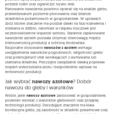
potrzeb roślin oraz ograniczyć ryzyko strat.
Planowanie nawożenia powinno opierać się na analizie gleby,
przewidywanym poziomie plonowania oraz bilansie
składników pokarmowych w gospodarstwie. W uprawach
zbóż istotne znaczenie ma podział dawki na fazy krzewienia i
strzelania w źdźbło, natomiast w rzepaku kluczowe jest
wczesnowiosenne wsparcie wzrostu. Starannie zaplanowane
nawożenie azotem pozwala utrzymać równowagę między
intensywnością produkcji a ochroną środowiska.
Racjonalne stosowanie
nawozów z azotem
wymaga
uwzględnienia warunków pogodowych, wilgotności gleby
oraz potencjalnych strat wynikających z wymywania lub
ulatniania składnika. Precyzyjne zarządzanie dawką poprawia
stopień wykorzystania azotu i bezpośrednio wpływa na
rentowność produkcji.
Jak wybrać
nawozy azotowe
? Dobór
nawozu do gleby i warunków
Wybór, jakie
nawozy azotowe
zastosować w gospodarstwie,
powinien wynikać z warunków glebowych oraz przyjętej
technologii produkcji. Decydujące znaczenie ma klasa
bonitacyjna gleby, jej zasobność w składniki pokarmowe oraz