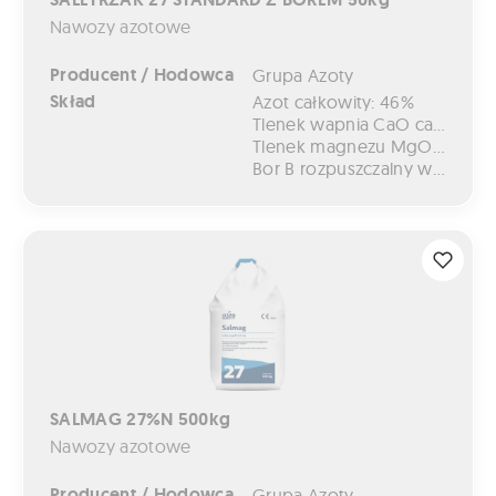
Nawozy azotowe
Producent / Hodowca
Grupa Azoty
Skład
Azot całkowity: 46%
Tlenek wapnia CaO całkowity: 6,5%
Tlenek magnezu MgO całkowity: 4%
Bor B rozpuszczalny w wodzie, wodór+: 0,20%
SALMAG 27%N 500kg
SALMAG 27%N 500kg
Nawozy azotowe
Producent / Hodowca
Grupa Azoty