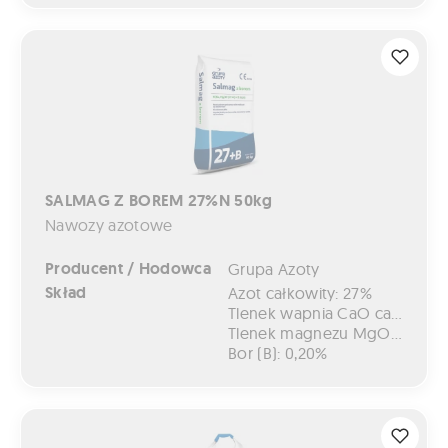
SALMAG Z BOREM 27%N 50kg
SALMAG Z BOREM 27%N 50kg
Nawozy azotowe
Producent / Hodowca
Grupa Azoty
Skład
Azot całkowity: 27%
Tlenek wapnia CaO całkowity: 7%
Tlenek magnezu MgO całkowity: 4%
Bor (B): 0,20%
SALMAG Z BOREM 27%N 500kg