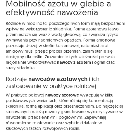
Mobilność azotu w glebie a
efektywność nawożenia
Różnice w mobilności poszczególnych form mają bezpośredni
wpływ na wykorzystanie składnika. Forma azotanowa łatwo
przemieszcza się wraz z wodą glebową, co zwiększa ryzyko
wymywania przy nadmiernych opadach. Forma amonowa
pozostaje dłużej w strefie korzeniowej, natomiast azot
amidowy musi przejść proces przemian, zanim stanie się
dostępny dla roślin. Zrozumienie tych zależności pozwala
racjonalnie wykorzystywać
nawozy z azotem
i ograniczać
straty składnika.
Rodzaje
nawozów azotowych
i ich
zastosowanie w praktyce rolniczej
W praktyce polowej
nawozy azotowe
występują w kilku
podstawowych wariantach, które różnią się koncentracją
składnika, formą aplikacji oraz przeznaczeniem. Do najczęściej
stosowanych należą nawozy granulowane wykorzystywane w
nawożeniu przedsiewnym i pogłównym. Zapewniają
równomierne rozsiewanie oraz szybkie działanie w
kluczowych fazach rozwojowych roślin.