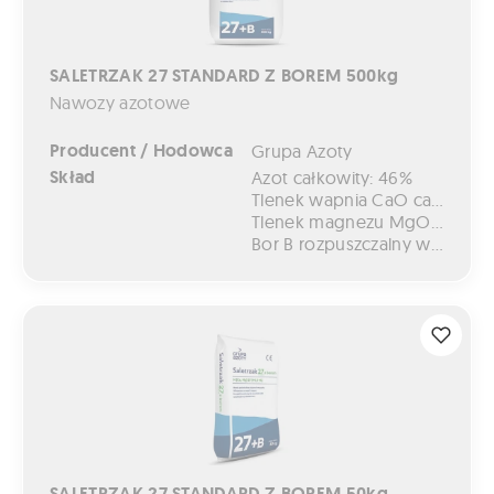
SALETRZAK 27 STANDARD Z BOREM 500kg
Nawozy azotowe
Producent / Hodowca
Grupa Azoty
Skład
Azot całkowity: 46%
Tlenek wapnia CaO całkowity: 6,5%
Tlenek magnezu MgO całkowity: 4%
Bor B rozpuszczalny w wodzie, wodór+: 0,20%
SALETRZAK 27 STANDARD Z BOREM 50kg
SALETRZAK 27 STANDARD Z BOREM 50kg