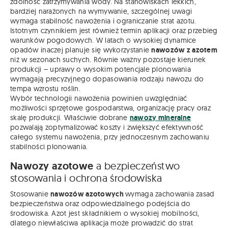
zdolność zatrzymywania wody. Na stanowiskach lekkich,
bardziej narażonych na wymywanie, szczególnej uwagi
wymaga stabilność nawożenia i ograniczanie strat azotu.
Istotnym czynnikiem jest również termin aplikacji oraz przebieg
warunków pogodowych. W latach o wysokiej dynamice
opadów inaczej planuje się wykorzystanie
nawozów z azotem
niż w sezonach suchych. Równie ważny pozostaje kierunek
produkcji – uprawy o wysokim potencjale plonowania
wymagają precyzyjnego dopasowania rodzaju nawozu do
tempa wzrostu roślin.
Wybór technologii nawożenia powinien uwzględniać
możliwości sprzętowe gospodarstwa, organizację pracy oraz
skalę produkcji. Właściwie dobrane
nawozy mineralne
pozwalają zoptymalizować koszty i zwiększyć efektywność
całego systemu nawożenia, przy jednoczesnym zachowaniu
stabilności plonowania.
Nawozy azotowe
a bezpieczeństwo
stosowania i ochrona środowiska
Stosowanie
nawozów azotowych
wymaga zachowania zasad
bezpieczeństwa oraz odpowiedzialnego podejścia do
środowiska. Azot jest składnikiem o wysokiej mobilności,
dlatego niewłaściwa aplikacja może prowadzić do strat