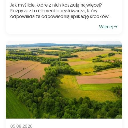
Jak myślicie, które z nich kosztują najwięcej?
Rozpylacz to element opryskiwacza, który
odpowiada za odpowiednią aplikację środków
chemicznych na pole – zarówno do gleby, jak i na
Więcej
rośliny. Z tego powodu dob&oac
05.08.2026