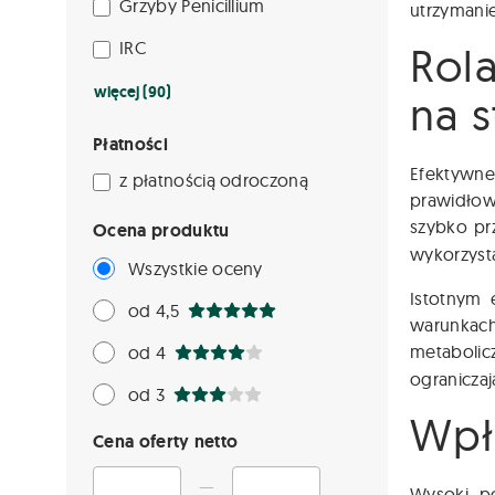
Grzyby Penicillium
utrzymanie
IRC
Rol
więcej (90)
na s
Płatności
Efektywne
z płatnością odroczoną
prawidłow
szybko pr
Ocena produktu
wykorzyst
Wszystkie oceny
Istotnym 
od 4,5
warunkach
metabolic
od 4
ograniczaj
od 3
Wpł
Cena oferty netto
—
Wysoki p