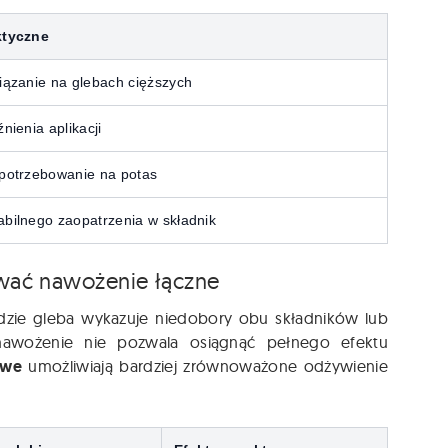
ktyczne
iązanie na glebach cięższych
nienia aplikacji
potrzebowanie na potas
bilnego zaopatrzenia w składnik
wać nawożenie łączne
gdzie gleba wykazuje niedobory obu składników lub
nawożenie nie pozwala osiągnąć pełnego efektu
owe
umożliwiają bardziej zrównoważone odżywienie