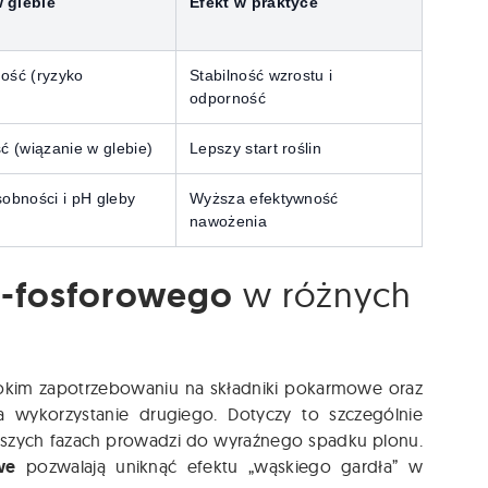
 glebie
Efekt w praktyce
ość (ryzyko
Stabilność wzrostu i
odporność
ć (wiązanie w glebie)
Lepszy start roślin
obności i pH gleby
Wyższa efektywność
nawożenia
-fosforowego
w różnych
okim zapotrzebowaniu na składniki pokarmowe oraz
 wykorzystanie drugiego. Dotyczy to szczególnie
iejszych fazach prowadzi do wyraźnego spadku plonu.
we
pozwalają uniknąć efektu „wąskiego gardła” w