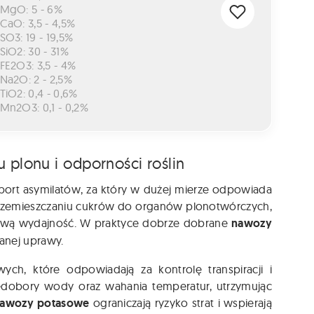
MgO: 5 - 6%
CaO: 3,5 - 4,5%
SO3: 19 - 19,5%
SiO2: 30 - 31%
FE2O3: 3,5 - 4%
Na2O: 2 - 2,5%
TiO2: 0,4 - 0,6%
Mn2O3: 0,1 - 0,2%
plonu i odporności roślin
ort asymilatów, za który w dużej mierze odpowiada
rzemieszczaniu cukrów do organów plonotwórczych,
ńcową wydajność. W praktyce dobrze dobrane
nawozy
anej uprawy.
ych, które odpowiadają za kontrolę transpiracji i
iedobory wody oraz wahania temperatur, utrzymując
awozy potasowe
ograniczają ryzyko strat i wspierają