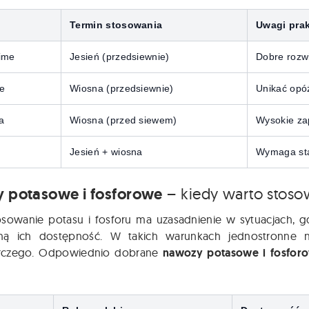
Termin stosowania
Uwagi pra
ime
Jesień (przedsiewnie)
Dobre rozw
re
Wiosna (przedsiewnie)
Unikać opóź
a
Wiosna (przed siewem)
Wysokie za
Jesień + wiosna
Wymaga sta
 potasowe i fosforowe
– kiedy warto stoso
osowanie potasu i fosforu ma uzasadnienie w sytuacjach, 
oną ich dostępność. W takich warunkach jednostronne 
rczego. Odpowiednio dobrane
nawozy potasowe i fosfor