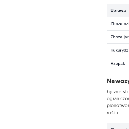
Uprawa
Zboża oz
Zboża ja
Kukurydz
Rzepak
Nawozy
Łączne st
ogranicz
plonotwó
roślin.