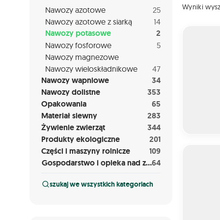
Wyniki wys
Nawozy azotowe
25
Nawozy azotowe z siarką
14
KORN KALI
Nawozy potasowe
2
Nawozy fosforowe
5
Nawozy magnezowe
Nawozy wieloskładnikowe
47
Nawozy wapniowe
34
Nawozy dolistne
353
Opakowania
65
Materiał siewny
283
Żywienie zwierząt
344
Produkty ekologiczne
201
NAWÓZ P
Części i maszyny rolnicze
109
Gospodarstwo i opieka nad zwierzętami
64
szukaj we wszystkich kategoriach