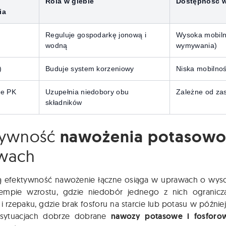
Rola w glebie
Dostępność w
ia
Reguluje gospodarkę jonową i
Wysoka mobiln
wodną
wymywania)
)
Buduje system korzeniowy
Niska mobilnoś
e PK
Uzupełnia niedobory obu
Zależne od zas
składników
tywność
nawożenia potasowo
wach
ą efektywność nawożenie łączne osiąga w uprawach o wys
empie wzrostu, gdzie niedobór jednego z nich ogranicza
i rzepaku, gdzie brak fosforu na starcie lub potasu w późn
 sytuacjach dobrze dobrane
nawozy potasowe i fosforo