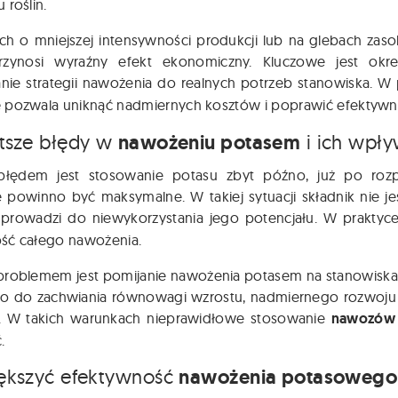
 roślin.
h o mniejszej intensywności produkcji lub na glebach zas
zynosi wyraźny efekt ekonomiczny. Kluczowe jest okreś
ie strategii nawożenia do realnych potrzeb stanowiska. 
e
pozwala uniknąć nadmiernych kosztów i poprawić efektywno
stsze błędy w
nawożeniu potasem
i ich wpły
łędem jest stosowanie potasu zbyt późno, już po rozpo
e powinno być maksymalne. W takiej sytuacji składnik nie 
 prowadzi do niewykorzystania jego potencjału. W prakty
ść całego nawożenia.
problemem jest pomijanie nawożenia potasem na stanowiskac
to do zachwiania równowagi wzrostu, nadmiernego rozwoju c
. W takich warunkach nieprawidłowe stosowanie
nawozów
.
iększyć efektywność
nawożenia potasowego