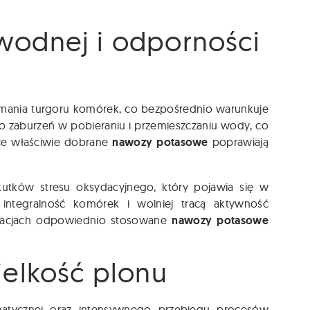
wodnej i odporności
zymania turgoru komórek, co bezpośrednio warunkuje
 zaburzeń w pobieraniu i przemieszczaniu wody, co
yce właściwie dobrane
nawozy potasowe
poprawiają
utków stresu oksydacyjnego, który pojawia się w
ą integralność komórek i wolniej tracą aktywność
tuacjach odpowiednio stosowane
nawozy potasowe
ielkość plonu
atycznej oraz intensywnego przebiegu procesów