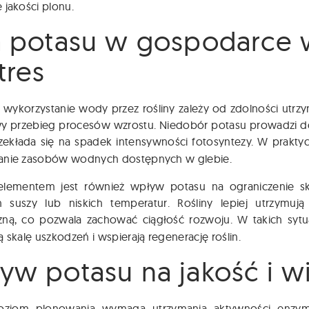
 jakości plonu.
a potasu w gospodarce 
tres
 wykorzystanie wody przez rośliny zależy od zdolności utr
y przebieg procesów wzrostu. Niedobór potasu prowadzi do
zekłada się na spadek intensywności fotosyntezy. W prakt
anie zasobów wodnych dostępnych w glebie.
elementem jest również wpływ potasu na ograniczenie sk
 suszy lub niskich temperatur. Rośliny lepiej utrzymuj
zną, co pozwala zachować ciągłość rozwoju. W takich sy
ą skalę uszkodzeń i wspierają regenerację roślin.
yw potasu na jakość i w
oziom plonowania wymaga utrzymania aktywności enzym