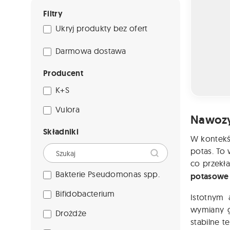
Filtry
Ukryj produkty bez ofert
Darmowa dostawa
Producent
K+S
Vulora
Nawoz
Składniki
W kontekś
potas. To
co przekł
Bakterie Pseudomonas spp.
potasowe
Bifidobacterium
Istotnym 
wymiany g
Drożdże
stabilne 