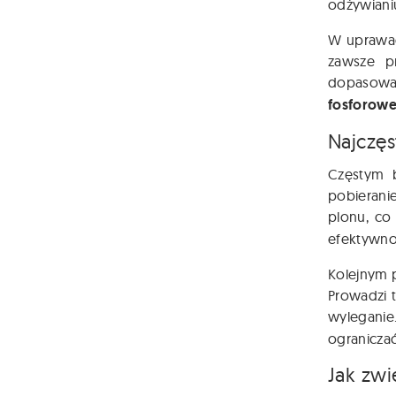
odżywianiu
W uprawac
zawsze pr
dopasowan
fosforow
Najczę
Częstym b
pobierani
plonu, co
efektywno
Kolejnym 
Prowadzi 
wyleganie
ograniczać
Jak zw