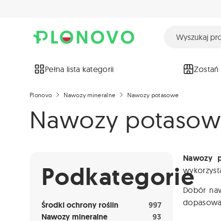
Pełna lista kategorii
Zostań
Plonovo
Nawozy mineralne
Nawozy potasowe
Nawozy potaso
Nawozy 
Podkategorie
wykorzysta
Dobór naw
dopasowan
Środki ochrony roślin
997
Nawozy mineralne
93