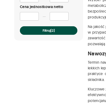
metabolicz
Cena jednostkowa netto
bezpośred
—
produkcyj
Na jakość
Filtruj
(2)
w przypad
zawartoś
pozwalają 
Nawozy
Termin na
lekkich le
praktyce
składnika.
Kluczowe 
efektywno
potencjał