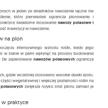
obnych w jeden ze składników nawożenie łączne nie
lenie, który pierwiastek ogranicza plonowanie i
W praktyce świadome stosowanie
nawozy potasowe i
ść inwestycji w nawożenie.
w na plon
częciu intensywnego wzrostu roślin, kiedy jego
jest w stanie w pełni wpłynąć na procesy budowania
ce źle zaplanowane
nawozów potasowych
ogranicza
h, gdzie wcześniej stosowano wysokie dawki azotu.
zęści wegetatywnej i większej podatności roślin na
 potasowych
zwiększa ryzyko strat plonu zamiast je
w praktyce