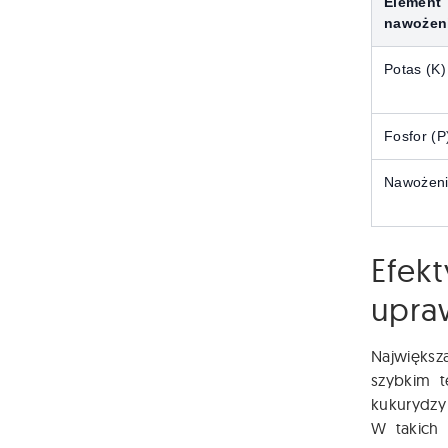
Element
nawożen
Potas (K)
Fosfor (P
Nawożeni
Efek
upra
Największ
szybkim t
kukurydzy 
W takich