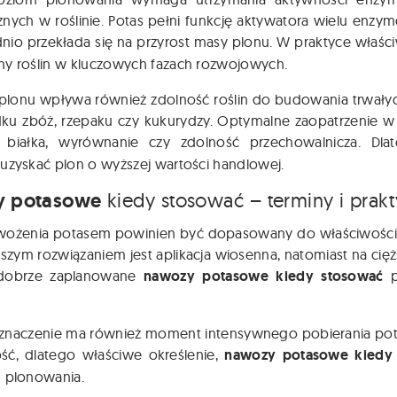
nych w roślinie. Potas pełni funkcję aktywatora wielu enzym
nio przekłada się na przyrost masy plonu. W praktyce właś
ny roślin w kluczowych fazach rozwojowych.
 plonu wpływa również zdolność roślin do budowania trwałyc
ku zbóż, rzepaku czy kukurydzy. Optymalne zaopatrzenie w 
ć białka, wyrównanie czy zdolność przechowalnicza. D
uzyskać plon o wyższej wartości handlowej.
 potasowe
kiedy stosować – terminy i prak
wożenia potasem powinien być dopasowany do właściwości 
pszym rozwiązaniem jest aplikacja wiosenna, natomiast na ci
 dobrze zaplanowane
nawozy potasowe kiedy stosować
p
znaczenie ma również moment intensywnego pobierania potas
ść, dlatego właściwe określenie,
nawozy potasowe kiedy
u plonowania.