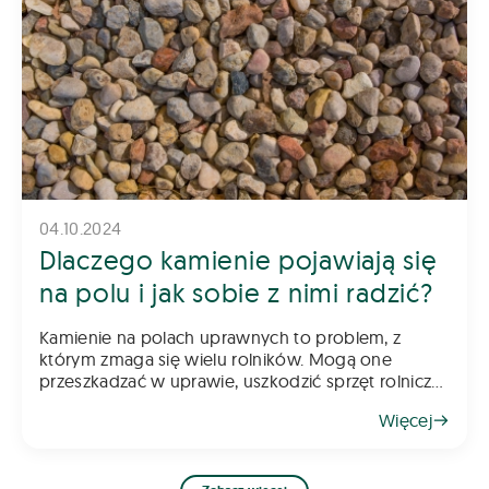
04.10.2024
Dlaczego kamienie pojawiają się
na polu i jak sobie z nimi radzić?
Kamienie na polach uprawnych to problem, z
którym zmaga się wielu rolników. Mogą one
przeszkadzać w uprawie, uszkodzić sprzęt rolniczy
oraz obniżać jakość plonów. Skąd się biorą i jak
Więcej
sobie z nimi radzić? Oto kilka wskazów