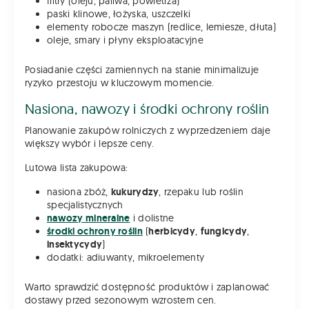
filtry (oleju, paliwa, powietrza)
paski klinowe, łożyska, uszczelki
elementy robocze maszyn (redlice, lemiesze, dłuta)
oleje, smary i płyny eksploatacyjne
Posiadanie części zamiennych na stanie minimalizuje
ryzyko przestoju w kluczowym momencie.
Nasiona, nawozy i środki ochrony roślin
Planowanie zakupów rolniczych z wyprzedzeniem daje
większy wybór i lepsze ceny.
Lutowa lista zakupowa:
nasiona zbóż,
kukurydzy
, rzepaku lub roślin
specjalistycznych
nawozy mineralne
i dolistne
środki ochrony roślin
(
herbicydy
,
fungicydy
,
insektycydy
)
dodatki: adiuwanty, mikroelementy
Warto sprawdzić dostępność produktów i zaplanować
dostawy przed sezonowym wzrostem cen.