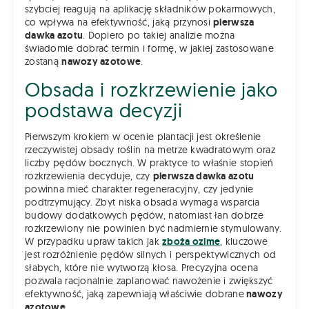
szybciej reagują na aplikację składników pokarmowych,
co wpływa na efektywność, jaką przynosi
pierwsza
dawka azotu
. Dopiero po takiej analizie można
świadomie dobrać termin i formę, w jakiej zastosowane
zostaną
nawozy azotowe
.
Obsada i rozkrzewienie jako
podstawa decyzji
Pierwszym krokiem w ocenie plantacji jest określenie
rzeczywistej obsady roślin na metrze kwadratowym oraz
liczby pędów bocznych. W praktyce to właśnie stopień
rozkrzewienia decyduje, czy
pierwsza dawka azotu
powinna mieć charakter regeneracyjny, czy jedynie
podtrzymujący. Zbyt niska obsada wymaga wsparcia
budowy dodatkowych pędów, natomiast łan dobrze
rozkrzewiony nie powinien być nadmiernie stymulowany.
W przypadku upraw takich jak
zboża ozime
, kluczowe
jest rozróżnienie pędów silnych i perspektywicznych od
słabych, które nie wytworzą kłosa. Precyzyjna ocena
pozwala racjonalnie zaplanować nawożenie i zwiększyć
efektywność, jaką zapewniają właściwie dobrane
nawozy
azotowe
.