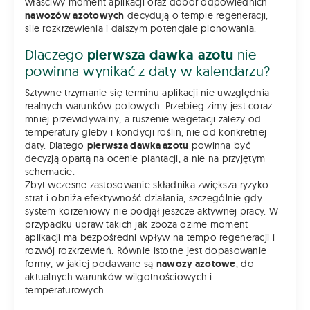
właściwy moment aplikacji oraz dobór odpowiednich
nawozów azotowych
decydują o tempie regeneracji,
sile rozkrzewienia i dalszym potencjale plonowania.
Dlaczego
pierwsza dawka azotu
nie
powinna wynikać z daty w kalendarzu?
Sztywne trzymanie się terminu aplikacji nie uwzględnia
realnych warunków polowych. Przebieg zimy jest coraz
mniej przewidywalny, a ruszenie wegetacji zależy od
temperatury gleby i kondycji roślin, nie od konkretnej
daty. Dlatego
pierwsza dawka azotu
powinna być
decyzją opartą na ocenie plantacji, a nie na przyjętym
schemacie.
Zbyt wczesne zastosowanie składnika zwiększa ryzyko
strat i obniża efektywność działania, szczególnie gdy
system korzeniowy nie podjął jeszcze aktywnej pracy. W
przypadku upraw takich jak zboża ozime moment
aplikacji ma bezpośredni wpływ na tempo regeneracji i
rozwój rozkrzewień. Równie istotne jest dopasowanie
formy, w jakiej podawane są
nawozy azotowe
, do
aktualnych warunków wilgotnościowych i
temperaturowych.