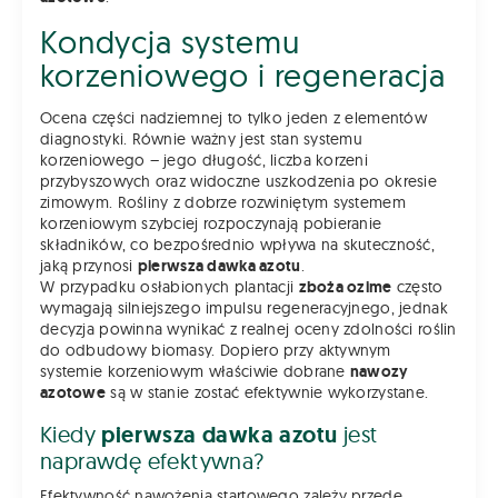
Kondycja systemu
korzeniowego i regeneracja
Ocena części nadziemnej to tylko jeden z elementów
diagnostyki. Równie ważny jest stan systemu
korzeniowego – jego długość, liczba korzeni
przybyszowych oraz widoczne uszkodzenia po okresie
zimowym. Rośliny z dobrze rozwiniętym systemem
korzeniowym szybciej rozpoczynają pobieranie
składników, co bezpośrednio wpływa na skuteczność,
jaką przynosi
pierwsza dawka azotu
.
W przypadku osłabionych plantacji
zboża ozime
często
wymagają silniejszego impulsu regeneracyjnego, jednak
decyzja powinna wynikać z realnej oceny zdolności roślin
do odbudowy biomasy. Dopiero przy aktywnym
systemie korzeniowym właściwie dobrane
nawozy
azotowe
są w stanie zostać efektywnie wykorzystane.
Kiedy
pierwsza dawka azotu
jest
naprawdę efektywna?
Efektywność nawożenia startowego zależy przede