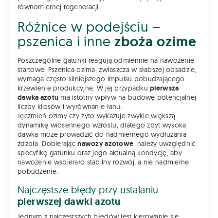
równomiernej regeneracji.
Różnice w podejściu –
pszenica i inne
zboża ozime
Poszczególne gatunki reagują odmiennie na nawożenie
startowe. Pszenica ozima, zwłaszcza w słabszej obsadzie,
wymaga często silniejszego impulsu pobudzającego
krzewienie produkcyjne. W jej przypadku
pierwsza
dawka azotu
ma istotny wpływ na budowę potencjalnej
liczby kłosów i wyrównanie łanu.
Jęczmień ozimy czy żyto wykazuje zwykle większą
dynamikę wiosennego wzrostu, dlatego zbyt wysoka
dawka może prowadzić do nadmiernego wydłużania
źdźbła. Dobierając
nawozy azotowe
, należy uwzględnić
specyfikę gatunku oraz jego aktualną kondycję, aby
nawożenie wspierało stabilny rozwój, a nie nadmierne
pobudzenie.
Najczęstsze błędy przy ustalaniu
pierwszej dawki azotu
Jednym z najczęstszych błędów jest kierowanie się