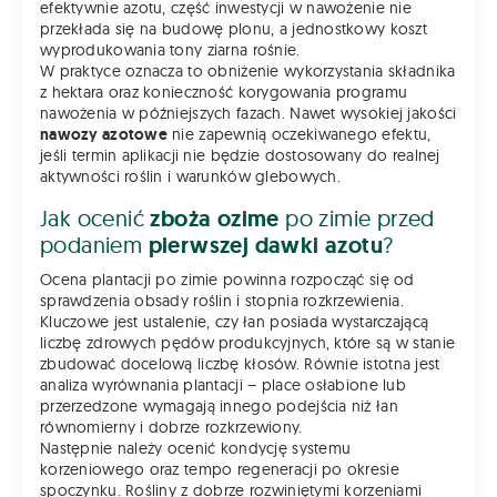
efektywnie azotu, część inwestycji w nawożenie nie
przekłada się na budowę plonu, a jednostkowy koszt
wyprodukowania tony ziarna rośnie.
W praktyce oznacza to obniżenie wykorzystania składnika
z hektara oraz konieczność korygowania programu
nawożenia w późniejszych fazach. Nawet wysokiej jakości
nawozy azotowe
nie zapewnią oczekiwanego efektu,
jeśli termin aplikacji nie będzie dostosowany do realnej
aktywności roślin i warunków glebowych.
Jak ocenić
zboża ozime
po zimie przed
podaniem
pierwszej dawki azotu
?
Ocena plantacji po zimie powinna rozpocząć się od
sprawdzenia obsady roślin i stopnia rozkrzewienia.
Kluczowe jest ustalenie, czy łan posiada wystarczającą
liczbę zdrowych pędów produkcyjnych, które są w stanie
zbudować docelową liczbę kłosów. Równie istotna jest
analiza wyrównania plantacji – place osłabione lub
przerzedzone wymagają innego podejścia niż łan
równomierny i dobrze rozkrzewiony.
Następnie należy ocenić kondycję systemu
korzeniowego oraz tempo regeneracji po okresie
spoczynku. Rośliny z dobrze rozwiniętymi korzeniami