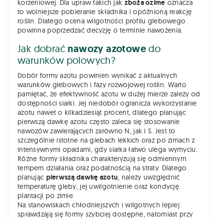
korzeniowej. Dla upraw takich jak
zboża ozime
oznacza
to wolniejsze pobieranie składnika i opóźnioną reakcję
roślin. Dlatego ocena wilgotności profilu glebowego
powinna poprzedzać decyzję o terminie nawożenia.
Jak dobrać
nawozy azotowe
do
warunków polowych?
Dobór formy azotu powinien wynikać z aktualnych
warunków glebowych i fazy rozwojowej roślin. Warto
pamiętać, że efektywność azotu w dużej mierze zależy od
dostępności siarki. Jej niedobór ogranicza wykorzystanie
azotu nawet o kilkadziesiąt procent, dlatego planując
pierwszą dawkę azotu często zaleca się stosowanie
nawozów zawierających zarówno N, jak i S. Jest to
szczególnie istotne na glebach lekkich oraz po zimach z
intensywnymi opadami, gdy siarka łatwo ulega wymyciu.
Różne formy składnika charakteryzują się odmiennym
tempem działania oraz podatnością na straty. Dlatego
planując
pierwszą dawkę azotu
, należy uwzględnić
temperaturę gleby, jej uwilgotnienie oraz kondycję
plantacji po zimie.
Na stanowiskach chłodniejszych i wilgotnych lepiej
sprawdzają się formy szybciej dostępne, natomiast przy