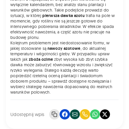
wyłącznie kalendarzem, bez analizy stanu plantacji i
warunków glebowych. Takie podejście prowadzi do
sytuacji, w której
pierwsza dawka azotu
trafia na pole w
momencie, gdy rośliny nie są jeszcze gotowe do
intensywnego pobierania składników. W efekcie spada
efektywność nawożenia, a część azotu nie pracuje na
budowę plonu.
Kolejnym problemem jest niedostosowanie formy, w
jakiej stosowane są
nawozy azotowe
, do aktualnej
temperatury i wilgotności gleby. W przypadku upraw
takich jak
zboża ozime
zbyt wysoka lub zbyt szybka
dawka może zaburzyć równowagę wzrostu i zwiększyć
ryzyko wylegania. Dlatego każdą decyzję warto
poprzedzić rzetelną oceną plantacji i świadomym
doborem produktu – sprawdź dostępne rozwiązania i
wybierz strategię nawożenia dopasowaną do realnych
warunków polowych.
Udostępnij wpis