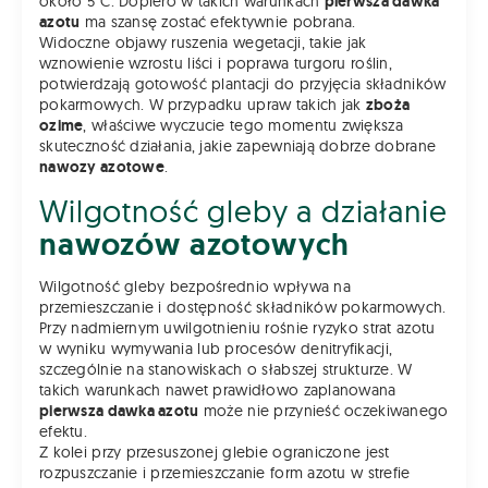
około 5°C. Dopiero w takich warunkach
pierwsza dawka
azotu
ma szansę zostać efektywnie pobrana.
Widoczne objawy ruszenia wegetacji, takie jak
wznowienie wzrostu liści i poprawa turgoru roślin,
potwierdzają gotowość plantacji do przyjęcia składników
pokarmowych. W przypadku upraw takich jak
zboża
ozime
, właściwe wyczucie tego momentu zwiększa
skuteczność działania, jakie zapewniają dobrze dobrane
nawozy azotowe
.
Wilgotność gleby a działanie
nawozów azotowych
Wilgotność gleby bezpośrednio wpływa na
przemieszczanie i dostępność składników pokarmowych.
Przy nadmiernym uwilgotnieniu rośnie ryzyko strat azotu
w wyniku wymywania lub procesów denitryfikacji,
szczególnie na stanowiskach o słabszej strukturze. W
takich warunkach nawet prawidłowo zaplanowana
pierwsza dawka azotu
może nie przynieść oczekiwanego
efektu.
Z kolei przy przesuszonej glebie ograniczone jest
rozpuszczanie i przemieszczanie form azotu w strefie