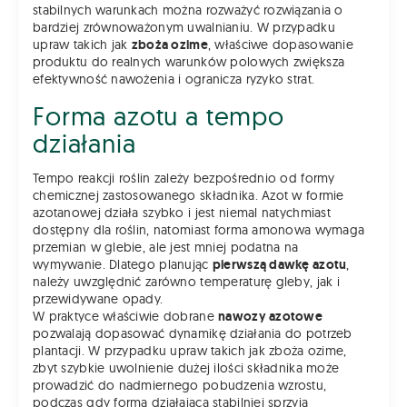
stabilnych warunkach można rozważyć rozwiązania o
bardziej zrównoważonym uwalnianiu. W przypadku
upraw takich jak
zboża ozime
, właściwe dopasowanie
produktu do realnych warunków polowych zwiększa
efektywność nawożenia i ogranicza ryzyko strat.
Forma azotu a tempo
działania
Tempo reakcji roślin zależy bezpośrednio od formy
chemicznej zastosowanego składnika. Azot w formie
azotanowej działa szybko i jest niemal natychmiast
dostępny dla roślin, natomiast forma amonowa wymaga
przemian w glebie, ale jest mniej podatna na
wymywanie. Dlatego planując
pierwszą dawkę azotu
,
należy uwzględnić zarówno temperaturę gleby, jak i
przewidywane opady.
W praktyce właściwie dobrane
nawozy azotowe
pozwalają dopasować dynamikę działania do potrzeb
plantacji. W przypadku upraw takich jak zboża ozime,
zbyt szybkie uwolnienie dużej ilości składnika może
prowadzić do nadmiernego pobudzenia wzrostu,
podczas gdy forma działająca stabilniej sprzyja