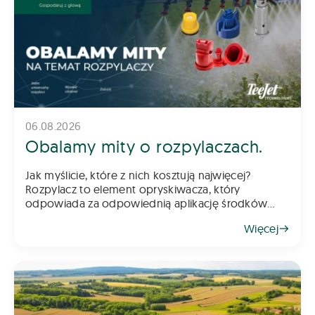
06.08.2026
Obalamy mity o rozpylaczach.
Jak myślicie, które z nich kosztują najwięcej?
Rozpylacz to element opryskiwacza, który
odpowiada za odpowiednią aplikację środków
chemicznych na pole – zarówno do gleby, jak i na
Więcej
rośliny. Z tego powodu dob&oac