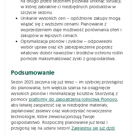
na długo przed sezonem pozwala uniknąć sytuacji,
w której zabraknie ci niezbędnych produktów w
szczycie sezonu.
Unikanie wysokich cen – opóźnione zakupy mogą
wiązać się z wyższymi cenami. Planowanie z
wyprzedzeniem daje możliwość porównania ofert i
zakupów w lepszych cenach.
Optymalizacja plonów i zysków – odpowiedni
wybór upraw oraz ich zabezpieczenie poprzez
właściwy dobór nawozów i środków ochrony roślin
pomoże maksymalizować zyski z gospodarstwa.
Podsumowanie
Sezon 2025 zaczyna się już teraz – im szybciej przystąpisz
do planowania, tym większa szansa na osiągnięcie
wysokich plonów i minimalizację kosztów. Skorzystaj z
pomocy
platformy do zapoatrzenia rolnictwa Plonovo
,
aby łatwiej zaopatrzyć się w niezbędne materiały,
zaplanować zasiewy oraz wykorzystać nowoczesne
technologie, które zrewolucjonizują Twoje
gospodarstwo. Rozpocznij planowanie już teraz i
przygotuj się na udany sezon!
Zarejestruj się już dziś!