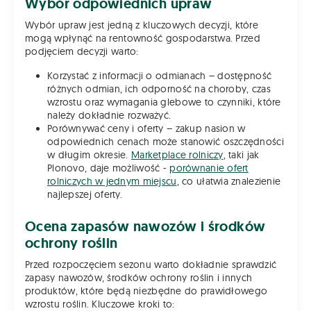
Wybór odpowiednich upraw
Wybór upraw jest jedną z kluczowych decyzji, które
mogą wpłynąć na rentowność gospodarstwa. Przed
podjęciem decyzji warto:
Korzystać z informacji o odmianach – dostępność
różnych odmian, ich odporność na choroby, czas
wzrostu oraz wymagania glebowe to czynniki, które
należy dokładnie rozważyć.
Porównywać ceny i oferty – zakup nasion w
odpowiednich cenach może stanowić oszczędności
w długim okresie.
Marketplace rolniczy
, taki jak
Plonovo, daje możliwość -
porównanie ofert
rolniczych w jednym miejscu
, co ułatwia znalezienie
najlepszej oferty.
Ocena zapasów nawozów i środków
ochrony roślin
Przed rozpoczęciem sezonu warto dokładnie sprawdzić
zapasy nawozów, środków ochrony roślin i innych
produktów, które będą niezbędne do prawidłowego
wzrostu roślin. Kluczowe kroki to: