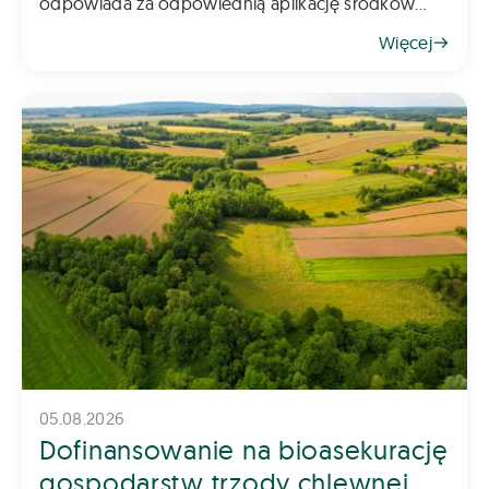
odpowiada za odpowiednią aplikację środków
chemicznych na pole – zarówno do gleby, jak i na
Więcej
rośliny. Z tego powodu dob&oac
05.08.2026
Dofinansowanie na bioasekurację
gospodarstw trzody chlewnej