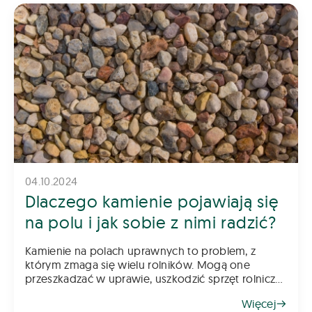
04.10.2024
Dlaczego kamienie pojawiają się
na polu i jak sobie z nimi radzić?
Kamienie na polach uprawnych to problem, z
którym zmaga się wielu rolników. Mogą one
przeszkadzać w uprawie, uszkodzić sprzęt rolniczy
oraz obniżać jakość plonów. Skąd się biorą i jak
Więcej
sobie z nimi radzić? Oto kilka wskazów