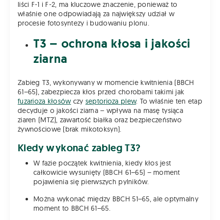
liści F-1 i F-2, ma kluczowe znaczenie, ponieważ to
właśnie one odpowiadają za największy udział w
procesie fotosyntezy i budowaniu plonu.
T3 – ochrona kłosa i jakości
ziarna
Zabieg T3, wykonywany w momencie kwitnienia (BBCH
61–65), zabezpiecza kłos przed chorobami takimi jak
fuzarioza kłosów
czy
septorioza plew
. To właśnie ten etap
decyduje o jakości ziarna – wpływa na masę tysiąca
ziaren (MTZ), zawartość białka oraz bezpieczeństwo
żywnościowe (brak mikotoksyn).
Kiedy wykonać zabieg T3?
W fazie początek kwitnienia, kiedy kłos jest
całkowicie wysunięty (BBCH 61–65) – moment
pojawienia się pierwszych pylników.
Można wykonać między BBCH 51–65, ale optymalny
moment to BBCH 61–65.