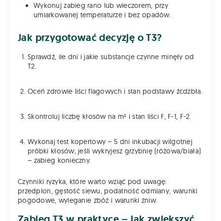
Wykonuj zabieg rano lub wieczorem, przy
umiarkowanej temperaturze i bez opadów.
Jak przygotować decyzję o T3?
Sprawdź, ile dni i jakie substancje czynne minęły od
T2.
Oceń zdrowie liści flagowych i stan podstawy źcdżbła.
Skontroluj liczbę kłosów na m² i stan liści F, F-1, F-2.
Wykonaj test kopertowy – 5 dni inkubacji wilgotnej
próbki kłosów; jeśli wykryjesz grzybnię (różowa/biała)
– zabieg konieczny.
Czynniki ryzyka, które warto wziąć pod uwagę:
przedplon, gęstość siewu, podatność odmiany, warunki
pogodowe, wyleganie zbóż i warunki żniw.
Zabieg T3 w praktyce – jak zwiększyć