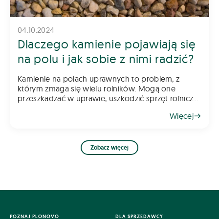
04.10.2024
Dlaczego kamienie pojawiają się
na polu i jak sobie z nimi radzić?
Kamienie na polach uprawnych to problem, z
którym zmaga się wielu rolników. Mogą one
przeszkadzać w uprawie, uszkodzić sprzęt rolniczy
oraz obniżać jakość plonów. Skąd się biorą i jak
Więcej
sobie z nimi radzić? Oto kilka wskazów
Zobacz więcej
POZNAJ PLONOVO
DLA SPRZEDAWCY