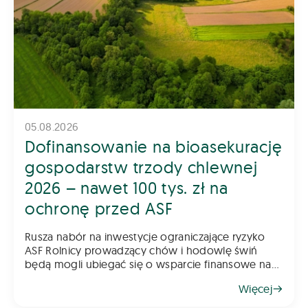
05.08.2026
Dofinansowanie na bioasekurację
gospodarstw trzody chlewnej
2026 – nawet 100 tys. zł na
ochronę przed ASF
Rusza nabór na inwestycje ograniczające ryzyko
ASF Rolnicy prowadzący chów i hodowlę świń
będą mogli ubiegać się o wsparcie finansowe na
inwestycje poprawiające poziom bioasekuracji
Więcej
gospodarstwa. Pomoc ma na celu ograniczenie
ryzyka