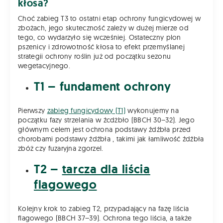
kłosa?
Choć zabieg T3 to ostatni etap ochrony fungicydowej w
zbożach, jego skuteczność zależy w dużej mierze od
tego, co wydarzyło się wcześniej. Ostateczny plon
pszenicy i zdrowotność kłosa to efekt przemyślanej
strategii ochrony roślin już od początku sezonu
wegetacyjnego.
T1 – fundament ochrony
Pierwszy
zabieg fungicydowy (T1)
wykonujemy na
początku fazy strzelania w źcdżbło (BBCH 30–32). Jego
głównym celem jest ochrona podstawy źdźbła przed
chorobami podstawy źdźbła , takimi jak łamliwość źdźbła
zbóż czy fuzaryjna zgorzel.
T2 –
tarcza dla liścia
flagowego
Kolejny krok to zabieg T2, przypadający na fazę liścia
flagowego (BBCH 37–39). Ochrona tego liścia, a także