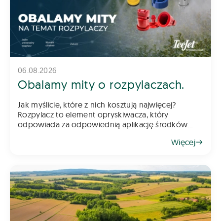
06.08.2026
Obalamy mity o rozpylaczach.
Jak myślicie, które z nich kosztują najwięcej?
Rozpylacz to element opryskiwacza, który
odpowiada za odpowiednią aplikację środków
chemicznych na pole – zarówno do gleby, jak i na
Więcej
rośliny. Z tego powodu dob&oac